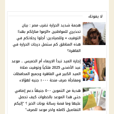
لا يفوتك
هجمة شديد الحرارة تضرب مصر : بيان
تحذيري للمواطنين «الزموا منازلكم بهذا
التوقيت » وللصيادين: أجلوا رحلاتكم في
هذه المناطق كم ستصل درجات الحرارة في
القاهرة؟
إجازة العيد تبدأ اﻻربعاء أم الخميس .. موعد
عيد الأضحى 2025 فلكياً وتوقيت صلاة
العيد الكبير في القاهرة وجميع المحافظات
ومفاجأة صرف منحة ١٠٠٠ جنيه لهؤﻻء
هدية من التموين ٥٠٠ جنيهاً دعم إضافي
حتي هذا الموعد بالخطوات كيف تحصل
عليها وما قصة رسالة بونات الخبز ؟ "إليكم
التفاصيل كامله واخر موعد للصرف"