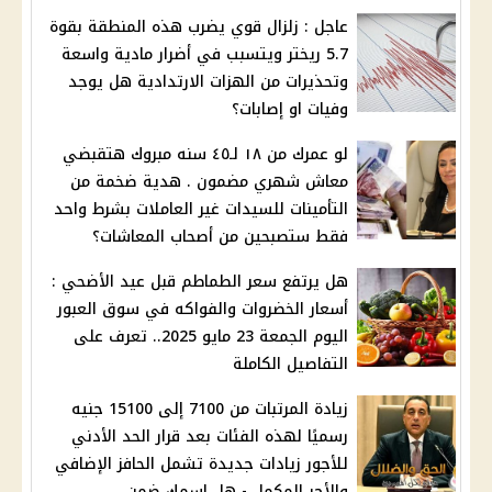
عاجل : زلزال قوي يضرب هذه المنطقة بقوة
5.7 ريختر ويتسبب في أضرار مادية واسعة
وتحذيرات من الهزات الارتدادية هل يوجد
وفيات او إصابات؟
لو عمرك من ١٨ لـ٤٥ سنه مبروك هتقبضي
معاش شهري مضمون . هدية ضخمة من
التأمينات للسيدات غير العاملات بشرط واحد
فقط ستصبحين من أصحاب المعاشات؟
هل يرتفع سعر الطماطم قبل عيد الأضحي :
أسعار الخضروات والفواكه في سوق العبور
اليوم الجمعة 23 مايو 2025.. تعرف على
التفاصيل الكاملة
زيادة المرتبات من 7100 إلى 15100 جنيه
رسميًا لهذه الفئات بعد قرار الحد الأدني
للأجور زيادات جديدة تشمل الحافز الإضافي
والأجر المكمل - هل اسمك ضمن