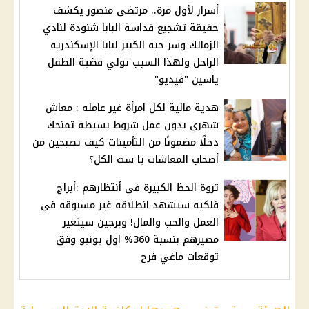
أسرار لأول مرة.. مرتضى منصور يكشف
حقيقة تشجيع قداسة البابا شنودة لنادي
الزمالك وسر حبه الكبير لبابا الإسكندرية
الراحل ولهذا السبب تولي قضية الطفل
ياسين "فيديو"
هدية مالية لكل امرأة غير عامله : معاش
شهري بدون عمل شروط بسيطة تمنحك
دخلًا مضمونًا من التأمينات كيف تصبحين من
أصحاب المعاشات يا ست الكل؟
ثروة الحظ الكبيرة في أنتظارهم :أبراج
فلكية ستشهد انطلاقة غير مسبوقة في
العمل والحب والمال! وبرجين سيتغير
مصيرهم بنسبة 360% اول يونيو وفق
توقعات ماغي فرح