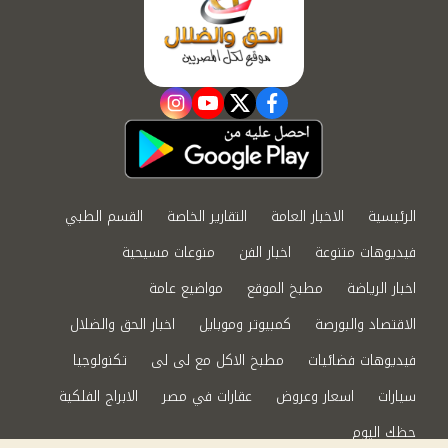
instagram
youtube
twitter
facebook
الرئيسية
الاخبار العامة
التقارير الخاصة
القسم الطبي
فيديوهات متنوعة
اخبار الفن
منوعات مسيحية
اخبار الرياضة
مطبخ الموقع
مواضيع عامة
الاقتصاد والبورصة
كمبيوتر وموبايل
اخبار الحق والضلال
فيديوهات فضائيات
مطبخ الاكل مع لى لى
تكنولوجيا
سيارات
اسعار وعروض
عقارات في مصر
الابراج الفلكية
حظك اليوم