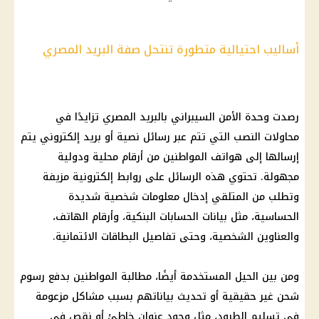
أساليب احتيالية متطورة تنتحل صفة البريد المصري
رصدت وحدة الأمن السيبراني بالبريد
المصري
تزايدًا في
محاولات النصب التي تتم عبر رسائل نصية أو
بريد
إلكتروني يتم
إرسالها إلى
هواتف
المواطنين
من أرقام محلية ودولية
مجهولة. تحتوي هذه الرسائل على روابط إلكترونية مزيفة
وتطلب من المتلقي إدخال معلومات شخصية شديدة
الحساسية، مثل بيانات الحسابات البنكية، وأرقام
الهاتف
،
والعناوين الشخصية، وحتى تفاصيل البطاقات الائتمانية.
ومن بين الحيل المستخدمة أيضًا، مطالبة المواطنين بدفع رسوم
شحن غير حقيقية أو تحديث بياناتهم بسبب
مشاكل
مزعومة
في تسليم الطرود، مثل وجود عنوان خاطئ أو نقص في