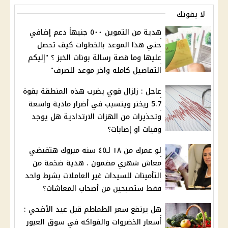
لا يفوتك
هدية من التموين ٥٠٠ جنيهاً دعم إضافي
حتي هذا الموعد بالخطوات كيف تحصل
عليها وما قصة رسالة بونات الخبز ؟ "إليكم
التفاصيل كامله واخر موعد للصرف"
عاجل : زلزال قوي يضرب هذه المنطقة بقوة
5.7 ريختر ويتسبب في أضرار مادية واسعة
وتحذيرات من الهزات الارتدادية هل يوجد
وفيات او إصابات؟
لو عمرك من ١٨ لـ٤٥ سنه مبروك هتقبضي
معاش شهري مضمون . هدية ضخمة من
التأمينات للسيدات غير العاملات بشرط واحد
فقط ستصبحين من أصحاب المعاشات؟
هل يرتفع سعر الطماطم قبل عيد الأضحي :
أسعار الخضروات والفواكه في سوق العبور