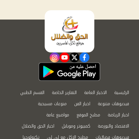
instagram
youtube
twitter
facebook
الرئيسية
الاخبار العامة
التقارير الخاصة
القسم الطبي
فيديوهات متنوعة
اخبار الفن
منوعات مسيحية
اخبار الرياضة
مطبخ الموقع
مواضيع عامة
الاقتصاد والبورصة
كمبيوتر وموبايل
اخبار الحق والضلال
فيديوهات فضائيات
مطبخ الاكل مع لى لى
تكنولوجيا