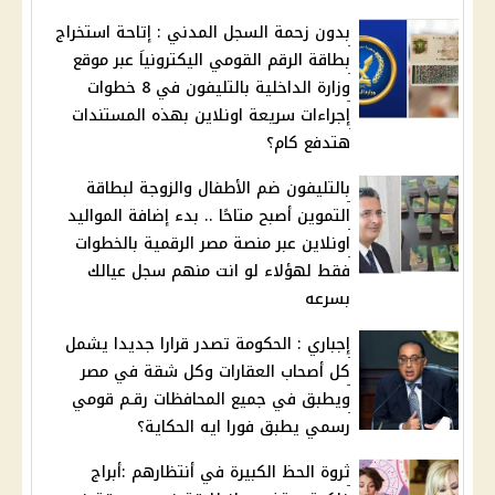
بدون زحمة السجل المدني : إتاحة استخراج
بطاقة الرقم القومي اليكترونياَ عبر موقع
وزارة الداخلية بالتليفون في 8 خطوات
إجراءات سريعة اونلاين بهذه المستندات
هتدفع كام؟
بالتليفون ضم الأطفال والزوجة لبطاقة
التموين أصبح متاحًا .. بدء إضافة المواليد
اونلاين عبر منصة مصر الرقمية بالخطوات
فقط لهؤلاء لو انت منهم سجل عيالك
بسرعه
إجباري : الحكومة تصدر قرارا جديدا يشمل
كل أصحاب العقارات وكل شقة في مصر
ويطبق في جميع المحافظات رقـم قومي
رسمي يطبق فورا ايه الحكاية؟
ثروة الحظ الكبيرة في أنتظارهم :أبراج