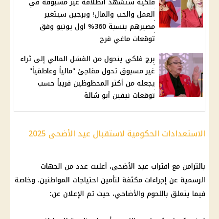
فلكية ستشهد انطلاقة غير مسبوقة في
العمل والحب والمال! وبرجين سيتغير
مصيرهم بنسبة 360% اول يونيو وفق
توقعات ماغي فرح
برج فلكي يتحول من الفشل المالي إلى ثراء
غير مسبوق تحول مفاجئ "مالياً وعاطفياً"
يجعله من أكثر المحظوظين قريباً حسب
توقعات نيفين أبو شالة
الاستعدادات الحكومية لاستقبال عيد الأضحى 2025
بالتزامن مع اقتراب
عيد الأضحى
، أعلنت عدد من الجهات
الرسمية عن إجراءات مكثفة لتأمين احتياجات
المواطنين
، وخاصة
فيما يتعلق باللحوم والأضاحي، حيث تم الإعلان عن: