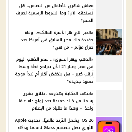
معاش شهري للأطفال من التضامن.. هل
تستحقه الآن؟ وما الشروط الرسمية لصرف
الدعم؟
«الخبر اللي هز الأسرة المالكة».. وفاة
حفيدة ملك مصر السابق في أمريكا بعد
صراع مؤلم – من هي؟
«الدهب بيهز السوق».. سعر الذهب اليوم
في مصر وعيار 21 الآن يتراجع فجأة وسط
ترقب كبير – هل ينخفض أكثر أم تبدأ موجة
صعود جديدة؟
«انتهت الحكاية بهدوء».. طلاق بشرى
رسميًا من خالد حميدة بعد زواج دام عامًا
واحدًا – وهذا ما طلباه من الإعلام
iOS 26 يشعل الترند عالميًا.. تحديث Apple
الثوري يصل بتصميم Liquid Glass وذكاء