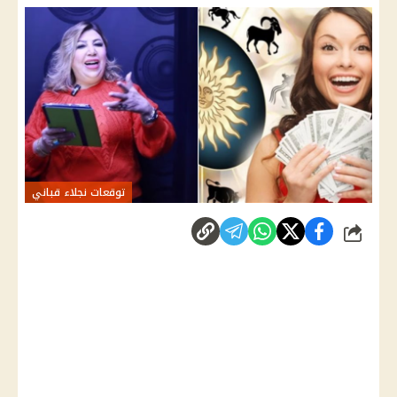
توقعات نجلاء قباني
شارك