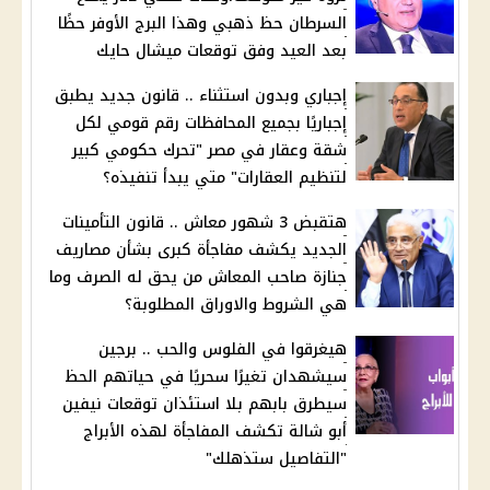
السرطان حظ ذهبي وهذا البرج الأوفر حظًا
بعد العيد وفق توقعات ميشال حايك
إجباري وبدون استثناء .. قانون جديد يطبق
إجباريًا بجميع المحافظات رقم قومي لكل
شقة وعقار في مصر "تحرك حكومي كبير
لتنظيم العقارات" متي يبدأ تنفيذه؟
هتقبض 3 شهور معاش .. قانون التأمينات
الجديد يكشف مفاجأة كبرى بشأن مصاريف
جنازة صاحب المعاش من يحق له الصرف وما
هي الشروط والاوراق المطلوبة؟
هيغرقوا في الفلوس والحب .. برجين
سيشهدان تغيرًا سحريًا في حياتهم الحظ
سيطرق بابهم بلا استئذان توقعات نيفين
أبو شالة تكشف المفاجأة لهذه الأبراج
"التفاصيل ستذهلك"