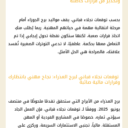
وتحذير من قرارات خاطئة
بحسب توقعات نجلاء قباني، يقف مواليد برج الجوزاء أمام
مرحلة انتقالية مهمة في حياتهم المهنية. ربما يُطلب منكِ
اتخاذ قرارات صعبة، لكنها ستكون نقطة تحول إيجابي إذا تم
التعامل معها بحكمة. عاطفيًا، لا تدعي التوترات الصغيرة تُفسد
علاقتك، فالصراحة هي الحل الأمثل.
توقعات نجلاء قباني لبرج العذراء: نجاح مهني بانتظارك
وقرارات مالية صائبة
برج العذراء من الأبراج التي ستحقق تقدمًا ملحوظًا في منتصف
يونيو 2025. ووفقًا لـ توقعات نجلاء قباني، فإن العمل الجاد
سيؤتي ثماره، خصوصًا في المشاريع الفردية أو المهن
المستقلة. مالياً، تجنبي الاستثمارات السريعة، وركزي على