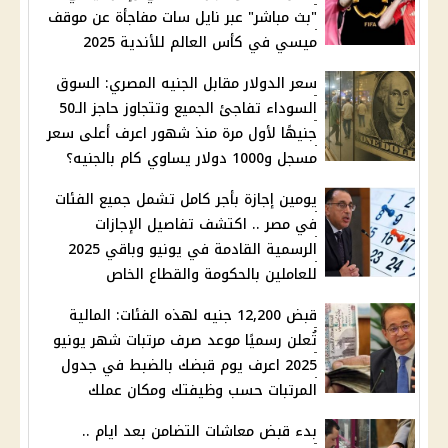
"بث مباشر" عبر نايل سات مفاجأة عن موقف
ميسي في كأس العالم للأندية 2025
سعر الدولار مقابل الجنيه المصري: السوق
السوداء تفاجئ الجميع وتتجاوز حاجز الـ50
جنيهًا لأول مرة منذ شهور اعرف أعلى سعر
مسجل و1000 دولار يساوي كام بالجنيه؟
يومين إجازة بأجر كامل تشمل جميع الفئات
في مصر .. اكتشف تفاصيل الإجازات
الرسمية القادمة في يونيو وباقي 2025
للعاملين بالحكومة والقطاع الخاص
قبض 12,200 جنيه لهذه الفئات: المالية
تُعلن رسميًا موعد صرف مرتبات شهر يونيو
2025 اعرف يوم قبضك بالضبط في جدول
المرتبات حسب وظيفتك ومكان عملك
بدء قبض معاشات التضامن بعد ايام ..