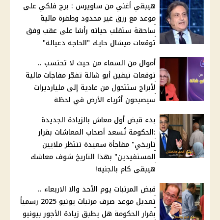
هيبقي أغني من ساويرس : برج فلكي على
موعد مع رزق غير محدود وطفرة مالية
ساحقة ستقلب حياته رأسًا على عقب وفق
توقعات ميشال حايك "الحاجه دعيالة"
أموال من السماء من حيث لا تحتسب ..
توقعات نيفين أبو شالة تفجّر مفاجآت مالية
لأبراج ستتحول من عادية إلى مليارديرات
سيصبحون أثرياء الأرض في لحظة
بدء قبض أول معاش بالزيادة الجديدة
:الحكومة تُسعد أصحاب المعاشات بقرار
تاريخي" مفاجأة سعيدة تنتظر ملايين
المستفيدين" بهذا التاريخ شوف معاشك
هيبقى كام بالجنيه!
قبض المرتبات يوم الأحد والا الاربعاء ..
تعديل موعد صرف مرتبات يونيو 2025 رسمياً
بقرار الحكومة هل يطبق زيادة الأجور بيونيو