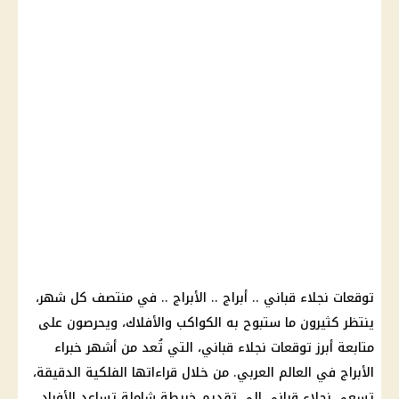
توقعات نجلاء قباني .. أبراج .. الأبراج .. في منتصف كل شهر،
ينتظر كثيرون ما ستبوح به الكواكب والأفلاك، ويحرصون على
متابعة أبرز توقعات نجلاء قباني، التي تُعد من أشهر خبراء
الأبراج في العالم العربي. من خلال قراءاتها الفلكية الدقيقة،
تسعى نجلاء قباني إلى تقديم خريطة شاملة تساعد الأفراد