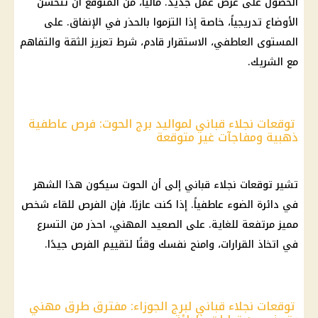
الحصول على عرض عمل جديد. مالياً، من المتوقع أن تتحسن
الأوضاع تدريجياً، خاصة إذا التزموا بالحذر في الإنفاق. على
المستوى العاطفي، الاستقرار قادم، شرط تعزيز الثقة والتفاهم
مع الشريك.
توقعات نجلاء قباني لمواليد برج الحوت: فرص عاطفية
ذهبية ومفاجآت غير متوقعة
تشير توقعات نجلاء قباني إلى أن الحوت سيكون هذا الشهر
في دائرة الضوء عاطفياً. إذا كنت عازبًا، فإن الفرص للقاء شخص
مميز مرتفعة للغاية. على الصعيد المهني، احذر من التسرع
في اتخاذ القرارات، وامنح نفسك وقتًا لتقييم الفرص جيدًا.
توقعات نجلاء قباني لبرج الجوزاء: مفترق طرق مهني