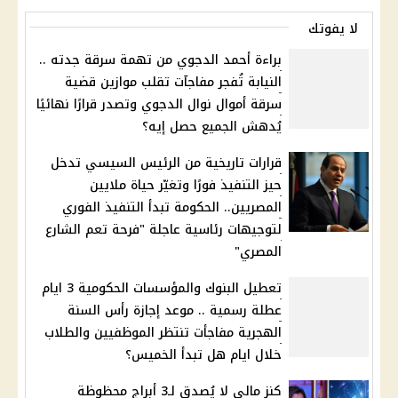
لا يفوتك
براءة أحمد الدجوي من تهمة سرقة جدته ..
النيابة تُفجر مفاجآت تقلب موازين قضية
سرقة أموال نوال الدجوي وتصدر قرارًا نهائيًا
يُدهش الجميع حصل إيه؟
قرارات تاريخية من الرئيس السيسي تدخل
حيز التنفيذ فورًا وتغيّر حياة ملايين
المصريين.. الحكومة تبدأ التنفيذ الفوري
لتوجيهات رئاسية عاجلة "فرحة تعم الشارع
المصري"
تعطيل البنوك والمؤسسات الحكومية 3 ايام
عطلة رسمية .. موعد إجازة رأس السنة
الهجرية مفاجأت تنتظر الموظفيين والطلاب
خلال ايام هل تبدأ الخميس؟
كنز مالي لا يُصدق لـ3 أبراج محظوظة