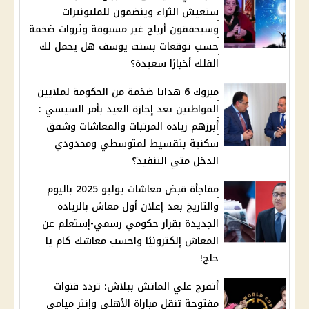
ستعيش الثراء وينضمون للمليونيرات
وسيحققون أرباح غير مسبوقة وثروات ضخمة
حسب توقعات بسنت يوسف هل يحمل لك
الفلك أخبارًا سعيدة؟
مبروك 6 هدايا ضخمة من الحكومة لملايين
المواطنين بعد إجازة العيد بأمر السيسي :
أبرزهم زيادة المرتبات والمعاشات وشقق
سكنية بتقسيط لمتوسطي ومحدودي
الدخل متي التنفيذ؟
مفاجأة قبض معاشات يوليو 2025 باليوم
والتاريخ بعد إعلان أول معاش بالزيادة
الجديدة بقرار حكومي رسمي-إستعلم عن
المعاش إلكترونيًا واحسب معاشك كام يا
حاج!
أتفرج علي الماتش ببلاش: تردد قنوات
مفتوحة تنقل مباراة الأهلي وإنتر ميامي