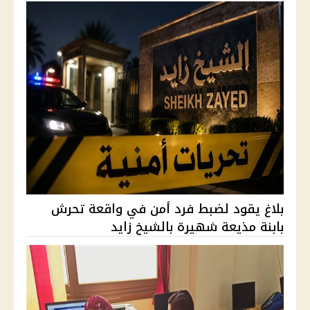
بلاغ يقود لضبط فرد أمن في واقعة تحرش
بابنة مذيعة شهيرة بالشيخ زايد