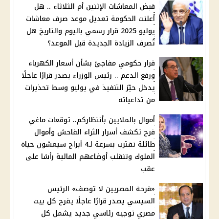
قبض المعاشات الإثنين أم الثلاثاء .. هل
أعلنت الحكومة تعديل موعد صرف معاشات
يوليو 2025 قرار رسمي باليوم والتاريخ هل
تُصرف الزيادة الجديدة قبل الموعد؟
قرار حكومي مفاجئ بشأن أسعار الكهرباء
ورفع الدعم .. رئيس الوزراء يصدر قرارًا عاجلًا
يدخل حيّز التنفيذ في يوليو وسط تحذيرات
من تداعياته
أموال بالملايين بأنتظاركم.. توقعات ماغي
فرح تكشف أسرار الثراء الفاحش وأموال
طائلة تقترب بسرعة لـ4 أبراج سيعشون حياة
الملوك وتنقلب أوضاعهم المالية رأسًا على
عقب
«فرحة المصريين لا توصف» الرئيس
السيسي يصدر قرارًا عاجلًا يفرح كل بيت
مصري توجيه رئاسي جديد يشمل كل