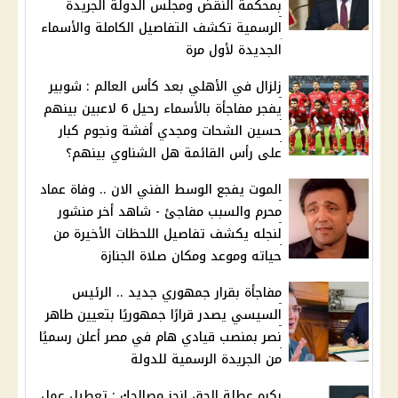
بمحكمة النقض ومجلس الدولة الجريدة
الرسمية تكشف التفاصيل الكاملة والأسماء
الجديدة لأول مرة
زلزال في الأهلي بعد كأس العالم : شوبير
يفجر مفاجأة بالأسماء رحيل 6 لاعبين بينهم
حسين الشحات ومجدي أفشة ونجوم كبار
على رأس القائمة هل الشناوي بينهم؟
الموت يفجع الوسط الفني الان .. وفاة عماد
محرم والسبب مفاجئ - شاهد أخر منشور
لنجله يكشف تفاصيل اللحظات الأخيرة من
حياته وموعد ومكان صلاة الجنازة
مفاجأة بقرار جمهوري جديد .. الرئيس
السيسي يصدر قرارًا جمهوريًا بتعيين طاهر
نصر بمنصب قيادي هام في مصر أعلن رسميًا
من الجريدة الرسمية للدولة
بكره عطلة الحق إنجز مصالحك : تعطيل عمل