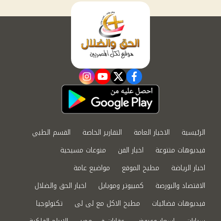
instagram
youtube
twitter
facebook
الرئيسية
الاخبار العامة
التقارير الخاصة
القسم الطبي
فيديوهات متنوعة
اخبار الفن
منوعات مسيحية
اخبار الرياضة
مطبخ الموقع
مواضيع عامة
الاقتصاد والبورصة
كمبيوتر وموبايل
اخبار الحق والضلال
فيديوهات فضائيات
مطبخ الاكل مع لى لى
تكنولوجيا