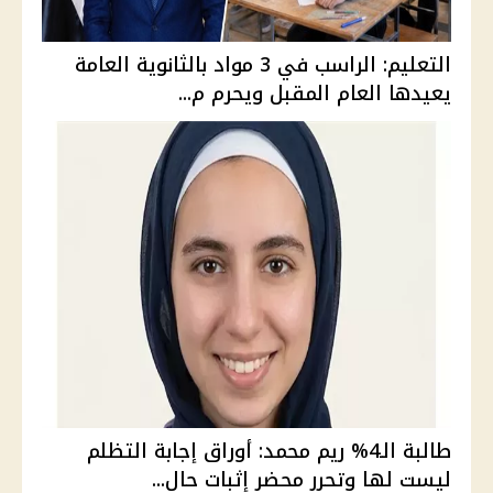
التعليم: الراسب في 3 مواد بالثانوية العامة
يعيدها العام المقبل ويحرم م...
طالبة الـ4% ريم محمد: أوراق إجابة التظلم
ليست لها وتحرر محضر إثبات حال...