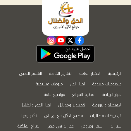
instagram
youtube
twitter
facebook
الرئيسية
الاخبار العامة
التقارير الخاصة
القسم الطبي
فيديوهات متنوعة
اخبار الفن
منوعات مسيحية
اخبار الرياضة
مطبخ الموقع
مواضيع عامة
الاقتصاد والبورصة
كمبيوتر وموبايل
اخبار الحق والضلال
فيديوهات فضائيات
مطبخ الاكل مع لى لى
تكنولوجيا
سيارات
اسعار وعروض
عقارات في مصر
الابراج الفلكية