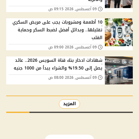
09 أغسطس, 2026 09:15 ص
10 أطعمة ومشروبات يجب على مريض السكري
تقليلها.. وبدائل أفضل لضبط السكر وحماية
القلب
09 أغسطس, 2026 09:00 ص
شهادات ادخار بنك قناة السويس 2026.. عائد
يصل إلى 19.50% والشراء يبدأ من 1000 جنيه
09 أغسطس, 2026 08:00 ص
المزيد