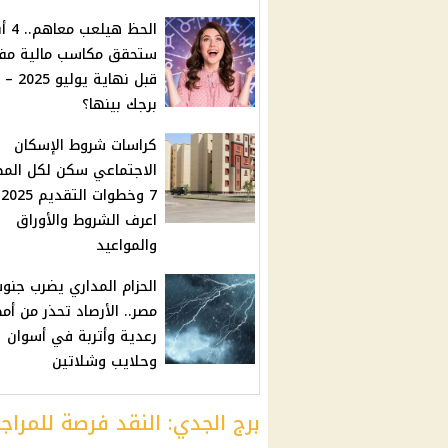
الحظ هيلع
ستحقق مكاسب مالية مفا
قبل نهاية يو
برجك بينها؟
كراسات شروط الإسكان
الاجتماعي سكن لكل المص
7 
اعرف الشروط والأوراق
والمواعيد
الحزام المداري يضرب جنو
مصر.. الأرصاد تحذر من أمط
رعدية وأتربة في أسوان
وحلايب وشلاتين
برج الجدي: النقد فرصة للمراج