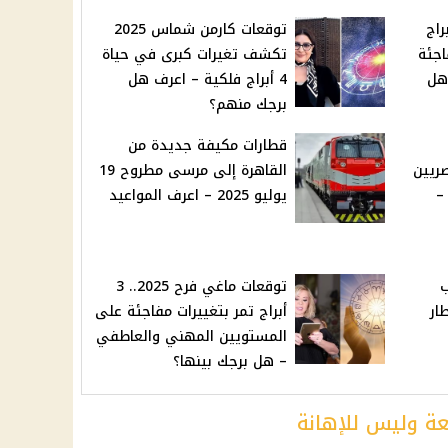
ب معاهم.. 4 أبراج
توقعات كارمن شماس 2025
جئة
تكشف تغيرات كبرى في حياة
ليو 2025 – هل
4 أبراج فلكية – اعرف هل
برجك منهم؟
قطارات مكيفة جديدة من
ريين
القاهرة إلى مرسى مطروح 19
وخطوات التقديم 2025 –
يوليو 2025 – اعرف المواعيد
ب
توقعات ماغي فرح 2025.. 3
ار
أبراج تمر بتغييرات مفاجئة على
المستويين المهني والعاطفي
– هل برجك بينها؟
عة وليس للإهانة