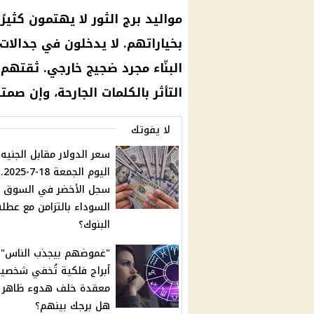
مواليد برج الثور لا يهتمون كثيرً
بخياراتهم. لا يدخلون في جدالات
البنّاء مجرد ضجيج خارجي. ثقته
التأثر بالكلمات الجارحة، وإن ص
لا يفوتك
سعر الدولار مقابل الجنيه
اليوم
سجل الأخضر في السوق
السوداء بالتزامن مع عطلة
البنوك؟
أبراج فلكية تُخفي شخصيا
معقدة خلف هدوء ظاهر 
هل برجك بينهم؟