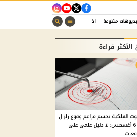
instagram
youtube
twitter
facebook
ديوهات متنوعة
اخبار الفن
منوعات مسيحية
اخبار الرياضة
الأكثر قراءة
وث الفلكية تحسم مزاعم وقوع زلزال
غدًا 6 أغسطس: لا دليل علمي على
قعات