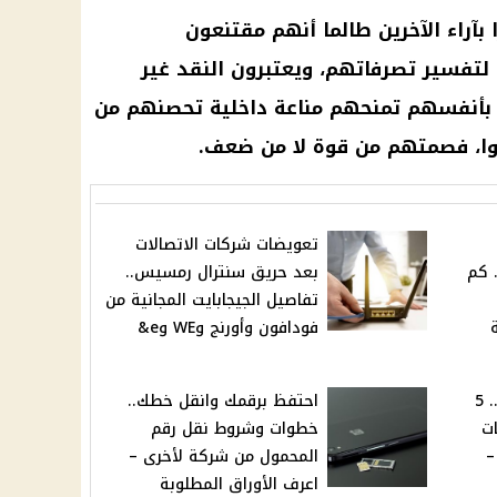
ا بآراء الآخرين طالما أنهم مقتنعون
 لتفسير تصرفاتهم، ويعتبرون النقد غير
م بأنفسهم تمنحهم مناعة داخلية تحصنهم من
متوا، فصمتهم من قوة لا من ضعف.
تعويضات شركات الاتصالات
 الجمعة 18-7-2025.. كم
بعد حريق سنترال رمسيس..
تفاصيل الجيجابايت المجانية من
فودافون وأورنج وWE وe&
"غموضهم بيجذب الناس".. 5
احتفظ برقمك وانقل خطك..
ت
خطوات وشروط نقل رقم
–
المحمول من شركة لأخرى –
اعرف الأوراق المطلوبة