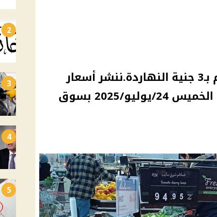
2
ورق العنب بـ35 والطماطم بـ3 جنية النهاردة.ننشر أسعار
3
الخضروات والفواكه اليوم الخميس 24/يوليو/2025 بسوق
4
5