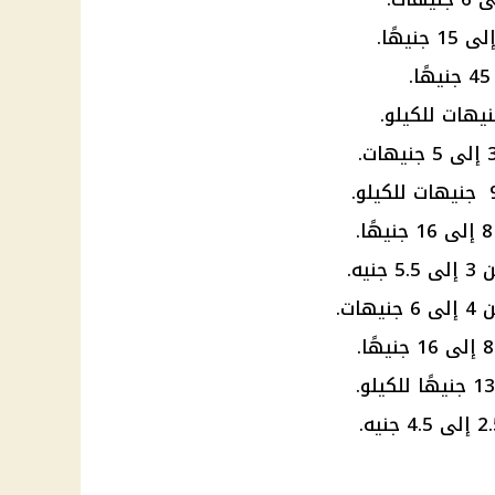
يه.
ت.