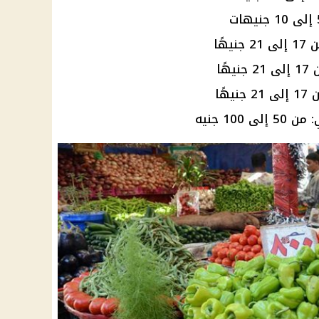
هًا
ًا
ًا
10 جنيه