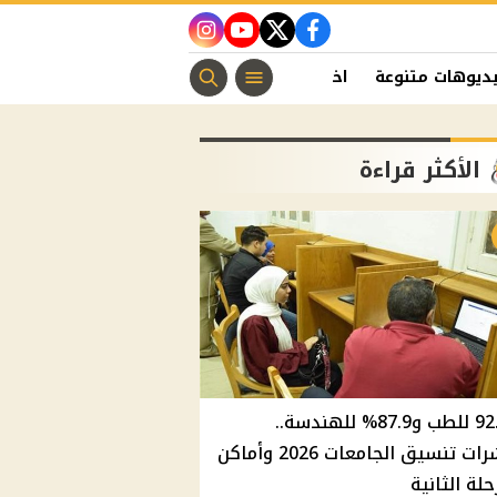
instagram
youtube
twitter
facebook
ديوهات متنوعة
اخبار الفن
منوعات مسيحية
اخبار الرياضة
الأكثر قراءة
92.8% للطب و87.9% للهندسة..
مؤشرات تنسيق الجامعات 2026 وأماكن
حلة الثانية