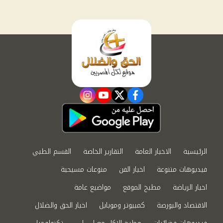
instagram
youtube
twitter
facebook
الرئيسية
الاخبار العامة
التقارير الخاصة
القسم الطبي
فيديوهات متنوعة
اخبار الفن
منوعات مسيحية
اخبار الرياضة
مطبخ الموقع
مواضيع عامة
الاقتصاد والبورصة
كمبيوتر وموبايل
اخبار الحق والضلال