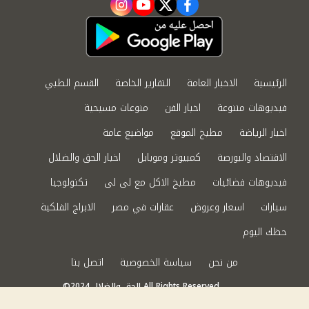
instagram
youtube
twitter
facebook
الرئيسية
الاخبار العامة
التقارير الخاصة
القسم الطبي
فيديوهات متنوعة
اخبار الفن
منوعات مسيحية
اخبار الرياضة
مطبخ الموقع
مواضيع عامة
الاقتصاد والبورصة
كمبيوتر وموبايل
اخبار الحق والضلال
فيديوهات فضائيات
مطبخ الاكل مع لى لى
تكنولوجيا
سيارات
اسعار وعروض
عقارات في مصر
الابراج الفلكية
حظك اليوم
من نحن
سياسة الخصوصية
اتصل بنا
©2024 الحق والضلال All Rights Reserved.
Powered by