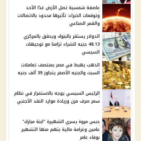
عاصفة شمسية تصل الأرض غدًا الأحد
وتوقعات الخبراء: تأثيرها محدود بالاتصالات
والقمر الصناعي
الدولار يستقر بالبنوك ويحقق بالمركزي
48.13 جنيه للشراء تزامنا مع توجيهات
السيسي
الذهب يهبط في مصر بمنتصف تعاملات
السبت والجنيه الأصفر يتجاوز 39 ألف جنيه
الرئيس السيسي يوجه بالاستمرار في نظام
سعر صرف مرن وزيادة موارد النقد الأجنبي
حبس مروة يسري الشهيرة "ابنة مبارك"
عامين وغرامة مالية بتهم منها التشهير
بوفاء عامر