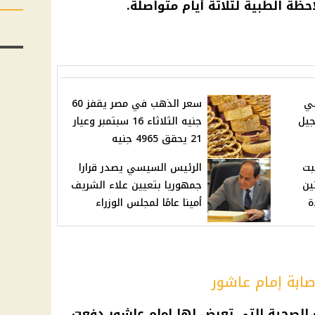
ظة الطبية لثلاثة أيام متواصلة.
سي
سعر الذهب في مصر يقفز 60
تأجيل
جنيه الثلاثاء 16 سبتمبر وعيار
21 يحقق 4965 جنيه
بت
الرئيس السيسي يصدر قرارا
ين
جمهوريا بتعيين علاء الشريف
أمينا عامًا لمجلس الوزراء
صابة إمام عاشور
 الصحية
التي تعرض لها
إمام عاشور
دفعت