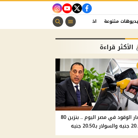
instagram
youtube
twitter
facebook
ديوهات متنوعة
اخبار الفن
منوعات مسيحية
اخبار الرياضة
الأكثر قراءة
أسعار الوقود في مصر اليوم .. بنزين 80