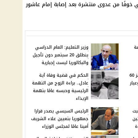
 خوفًا من عدوى منتشرة بعد إصابة إمام عاشور
ة
وزير التعليم: العام الدراسي
ينطلق 20 سبتمبر دون تأجيل
والبكالوريا ليست إجبارية
سعر الذهب في مصر يقفز 60
الحكم في قضية وفاة آية
بر وعيار
عادل.. براءة الزوج من التهمة
الرئيسية وحبسه عامًا بتهمة
الإيذاء
بت
الرئيس السيسي يصدر قرارا
ين
جمهوريا بتعيين علاء الشريف
أمينا عامًا لمجلس الوزراء