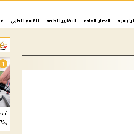
لرئيسية
الاخبار العامة
التقارير الخاصة
القسم الطبي
في
1
بـ20.75 جنيه والسولار بـ20.50 جنيه