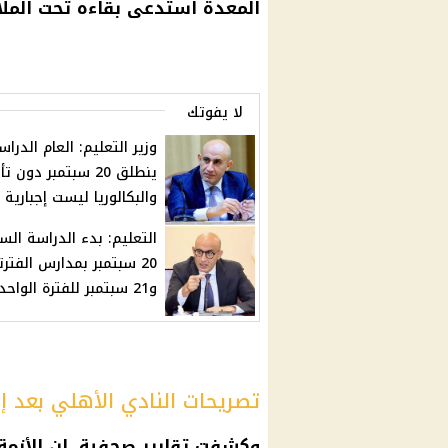
المعدة استدعى بقاءه تحت الملاح
لا يفوتك
وزير التعليم: العام الدرا
ينطلق 20 سبتمبر دون 
والبكالوريا ليست إجبارية
التعليم: بدء الدراسة الس
20 سبتمبر بمدارس الفترت
و21 سبتمبر للفترة الواحدة
تصريحات النادي الأهلي بعد إ
وكشفت تقارير صحفية، إن
الأزمة