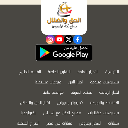
instagram
youtube
twitter
facebook
الرئيسية
الاخبار العامة
التقارير الخاصة
القسم الطبي
فيديوهات متنوعة
اخبار الفن
منوعات مسيحية
اخبار الرياضة
مطبخ الموقع
مواضيع عامة
الاقتصاد والبورصة
كمبيوتر وموبايل
اخبار الحق والضلال
فيديوهات فضائيات
مطبخ الاكل مع لى لى
تكنولوجيا
سيارات
اسعار وعروض
عقارات في مصر
الابراج الفلكية