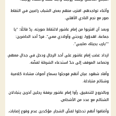
وأثناء تواجدهم، اقترب منهم بعض الشباب راغبين في التقاط
صور مع نجم النادي الأهلي.
وبعد أن اقتربوا من إمام عاشور لالتقاط صورته، ردّ قائلًا: "يا
جماعة، اهدؤوا، زوجتي وأولادي معي". فردّ أحد الحاضرين:
""يارب يجيلك صليبي".
ازداد غضب إمام عاشور على أحد الرجال ودخل في جدال معهم،
وتصاعد الموقف إلى حدّ استدعاء الشرطة لفضّه.
وأفاد شهود عيان أنهم فوجئوا بسماع أصوات مشادة كلامية
وشتائم متبادلة.
وبالخروج للتحقيق، رأوا إمام عاشور برفقة رجلين آخرين يتبادلان
الشتائم مع عدد من الأشخاص.
وأضافوا أنهم تدخلوا لفضّ الشجار، مؤكدين عدم وقوع إصابات،