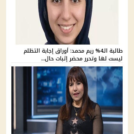
طالبة الـ4% ريم محمد: أوراق إجابة التظلم
ليست لها وتحرر محضر إثبات حال...