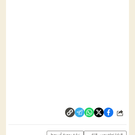
شارك
البابا تواضروس الثاني
زيارة رعوية أسيوط