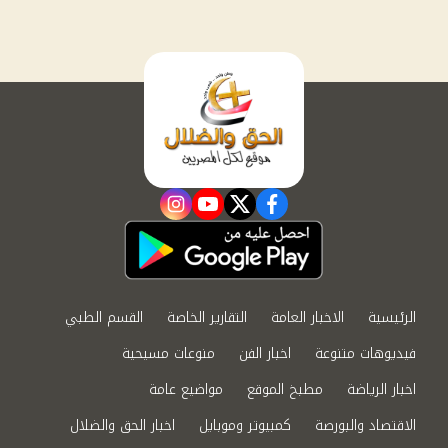
instagram
youtube
twitter
facebook
الرئيسية
الاخبار العامة
التقارير الخاصة
القسم الطبي
فيديوهات متنوعة
اخبار الفن
منوعات مسيحية
اخبار الرياضة
مطبخ الموقع
مواضيع عامة
الاقتصاد والبورصة
كمبيوتر وموبايل
اخبار الحق والضلال