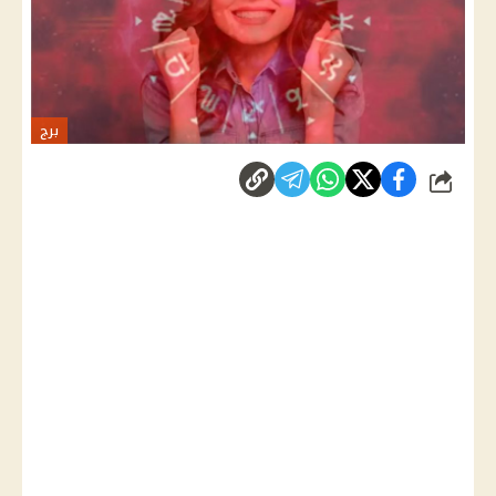
برج
شارك