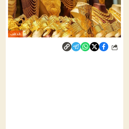
الذهب
شارك