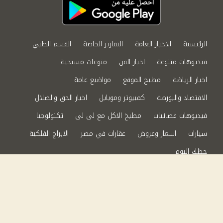
الرئيسية
الاخبار العامة
التقارير الخاصة
القسم الطبي
فيديوهات متنوعة
اخبار الفن
منوعات مسيحية
اخبار الرياضة
مطبخ الموقع
مواضيع عامة
الاقتصاد والبورصة
كمبيوتر وموبايل
اخبار الحق والضلال
فيديوهات فضائيات
مطبخ الاكل مع لى لى
تكنولوجيا
سيارات
اسعار وعروض
عقارات في مصر
الابراج الفلكية
حظك اليوم
من نحن
سياسة الخصوصية
اتصل بنا
©2024 الحق والضلال All Rights Reserved.
Powered by