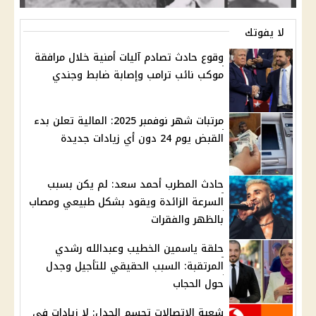
لا يفوتك
وقوع حادث تصادم آليات أمنية خلال مرافقة
موكب نائب ترامب وإصابة ضابط وجندي
مرتبات شهر نوفمبر 2025: المالية تعلن بدء
القبض يوم 24 دون أي زيادات جديدة
حادث المطرب أحمد سعد: لم يكن بسبب
السرعة الزائدة ويقود بشكل طبيعي ومصاب
بالظهر والفقرات
حلقة ياسمين الخطيب وعبدالله رشدي
المرتقبة: السبب الحقيقي للتأجيل وجدل
حول الحجاب
شعبة الاتصالات تحسم الجدل: لا زيادات في