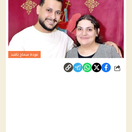
عودة سماح ناشد
شارك