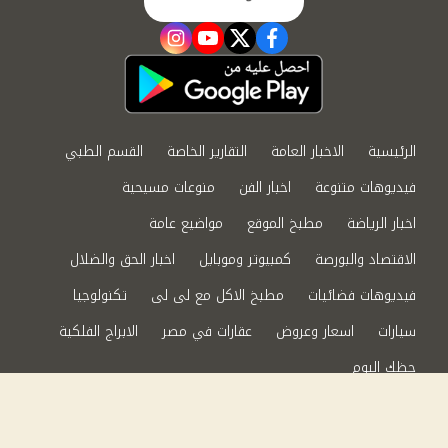
instagram
youtube
twitter
facebook
الرئيسية
الاخبار العامة
التقارير الخاصة
القسم الطبي
فيديوهات متنوعة
اخبار الفن
منوعات مسيحية
اخبار الرياضة
مطبخ الموقع
مواضيع عامة
الاقتصاد والبورصة
كمبيوتر وموبايل
اخبار الحق والضلال
فيديوهات فضائيات
مطبخ الاكل مع لى لى
تكنولوجيا
سيارات
اسعار وعروض
عقارات في مصر
الابراج الفلكية
حظك اليوم
من نحن
سياسة الخصوصية
اتصل بنا
©2024 الحق والضلال All Rights Reserved.