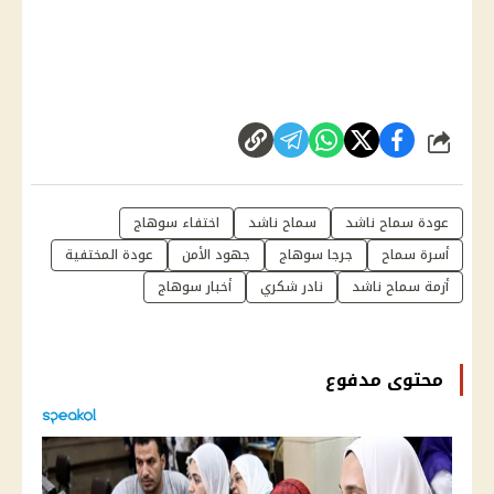
شارك
عودة سماح ناشد
سماح ناشد
اختفاء سوهاج
أسرة سماح
جرجا سوهاج
جهود الأمن
عودة المختفية
أزمة سماح ناشد
نادر شكري
أخبار سوهاج
محتوى مدفوع