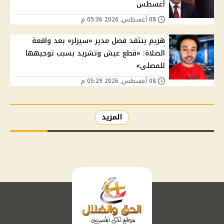
أغسطس
08 أغسطس, 2026 05:36 م
هزيم ينتقد فصل مدير «سيزلر» بعد واقعة
الصلاة: «قطع عيش وتشريد بسبب توجيهها
للمصلى»
08 أغسطس, 2026 05:29 م
المزيد