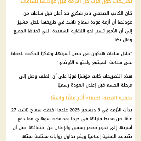
تصريحات حول قرب حل الأزمة قبل عودتها بساعات
كان الكاتب
الصحفي نادر شكري
قد أعلن قبل ساعات من
عودتها أن
أزمة عودة سماح ناشد
في طريقها للحل، مشيرًا
إلى أن الأمور تسير نحو النهاية السعيدة التي تمناها الجميع.
وقال نصًا:
"خلال ساعات هتكون في حضن أسرتها، وشكرًا للحكمة للحفاظ
على سلامة المجتمع واحتواء الأوضاع."
هذه التصريحات كانت مؤشرًا قويًا على أن الملف وصل إلى
مرحلة الحسم قبل إعلان العودة رسميًا.
خلفية القصة: اختفاء أثار قلقًا واسعًا
بدأت الأزمة في 9 ديسمبر 2025 عندما اختفت
سماح ناشد
، 27
عامًا، من محيط منزلها في
جرجا بمحافظة سوهاج
، مما دفع
أسرتها إلى تحرير محضر رسمي والإعلان عن اختفائها، قبل أن
تتصاعد
القضية
إعلاميًا ويتم تداول روايات مختلفة نفتها