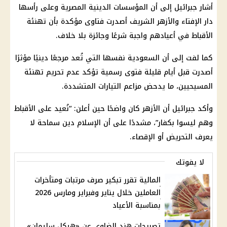
أشار جبرائيل إلى أن المؤسسات الدينية المصرية وعلى رأسها
دار الإفتاء والأزهر الشريف أصدرت فتاوى مؤكدة بأن تهنئة
الأقباط في أعيادهم واجبة شرعًا وجائزة بلا خلاف.
كما لفت إلى أن السعودية نفسها التي تُعد مرجعًا دينيًا مؤثرًا
أصدرت قبل أيام قليلة فتوى رسمية تؤكد عدم تحريم
تهنئة
المسيحيين
، ما يدحض مزاعم التيارات المتشددة.
وأكد جبرائيل أن الأزهر كان واضحًا حين أعلن: “نُعيد على الأقباط
وهم ليسوا بكفار”، مشددًا على أن الإسلام دين سماحة لا
يعرف التحريض أو الإقصاء.
لا يفوتك
المالية تقرر تبكير صرف مرتبات ومتأخرات
العاملين خلال يناير وفبراير ومارس 2026
بمناسبة الأعياد
تصريحات هند الضاوي عن «هيكل سليمان»