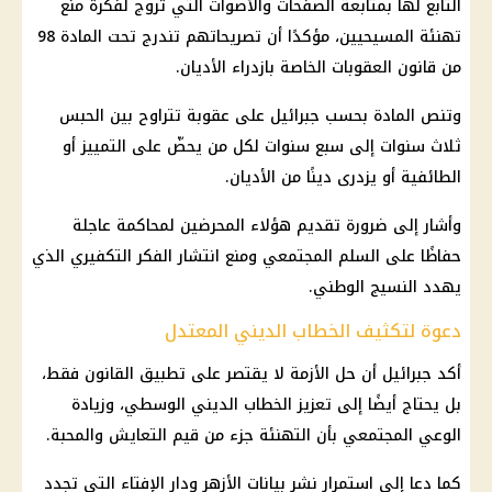
التابع لها بمتابعة الصفحات والأصوات التي تروج لفكرة منع
تهنئة المسيحيين، مؤكدًا أن تصريحاتهم تندرج تحت المادة 98
من
قانون العقوبات
الخاصة بازدراء الأديان.
وتنص المادة بحسب جبرائيل على عقوبة تتراوح بين الحبس
ثلاث سنوات إلى سبع سنوات لكل من يحضّ على التمييز أو
الطائفية أو يزدرى دينًا من الأديان.
وأشار إلى ضرورة تقديم هؤلاء المحرضين لمحاكمة عاجلة
حفاظًا على
السلم المجتمعي
ومنع انتشار الفكر التكفيري الذي
يهدد النسيج الوطني.
دعوة لتكثيف الخطاب الديني المعتدل
أكد جبرائيل أن حل الأزمة لا يقتصر على
تطبيق القانون
فقط،
بل يحتاج أيضًا إلى تعزيز الخطاب الديني الوسطي، وزيادة
الوعي المجتمعي بأن التهنئة جزء من قيم التعايش والمحبة.
كما دعا إلى استمرار نشر بيانات الأزهر ودار الإفتاء التي تجدد