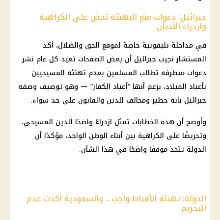
جبرائيل: دعوات منع التهنئة تحضّ على الكراهية
وازدراء الأديان
في مداخلة تليفونية خاصة لموقع الحق والضلال، أكد
المستشار نجيب جبرائيل أن بعض الصفحات تعيد كل عام نشر
دعوات متطرفة تطالب المسلمين بعدم تهنئة المسيحيين
بأعياد الميلاد، بزعم أنها “أعياد الكفار” — وهو توصيف وصفه
جبرائيل بأنه خطير ومخالف للدين والقانون على حد سواء.
وأوضح أن هذه الخطابات تمثل ازدراءً واضحًا للدين المسيحي،
وتحريضًا على الكراهية بين أبناء الوطن الواحد، مؤكدًا أن
الدولة تتخذ موقفًا واضحًا في هذا الشأن.
الدولة: تهنئة الأقباط واجب… والسعودية أكدت عدم
التحريم