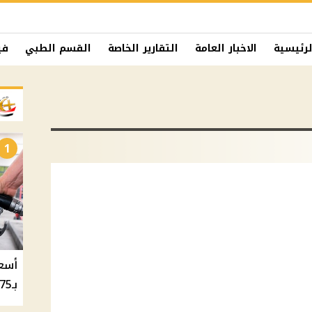
لرئيسية
الاخبار العامة
التقارير الخاصة
القسم الطبي
في
1
بـ20.75 جنيه والسولار بـ20.50 جنيه