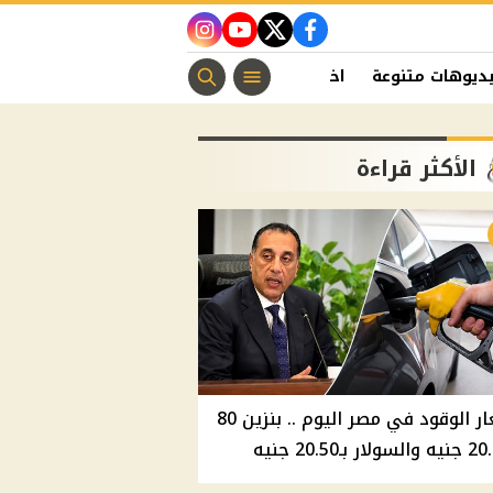
instagram
youtube
twitter
facebook
ديوهات متنوعة
اخبار الفن
منوعات مسيحية
اخبار الرياضة
الأكثر قراءة
أسعار الوقود في مصر اليوم .. بنزين 80