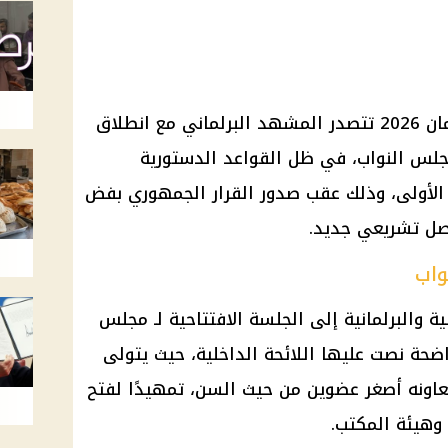
سامية الحديدي أصغر نائب في برلمان 2026 تتصدر المشهد البرلماني مع انطلاق
مجلس النواب، في ظل القواعد الدستورية
ة الأولى، وذلك عقب صدور القرار الجمهوري بفض
 فصل تشريعي جديد.
واب
ة والبرلمانية إلى الجلسة الافتتاحية لـ مجلس
ضحة نصت عليها اللائحة الداخلية، حيث يتولى
ويعاونه أصغر عضوين من حيث السن، تمهيدًا لفتح
وهيئة المكتب.