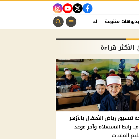
instagram
youtube
twitter
facebook
ديوهات متنوعة
اخبار الفن
منوعات مسيحية
اخبار الرياضة
الأكثر قراءة
ة تنسيق رياض الأطفال بالأزهر
م.. رابط الاستعلام وآخر موعد
يم الملفات