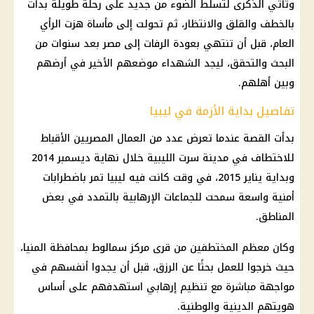
وتأتي الذكرى لتسلط الضوء من جديد على رحلة طويلة بدأت
بالخطف والقلق والانتظار، ثم تحولت إلى مأساة هزت الرأي
العام، قبل أن تنتهي بعودة الرفات إلى مصر بعد سنوات من
البحث والتحقق، ليجد الشهداء موضعهم الأخير في أرضهم
وبين أهلهم.
تفاصيل بداية الأزمة في ليبيا
بدأت القصة عندما تعرض عدد من العمال المصريين الأقباط
للاختطاف في مدينة سرت الليبية خلال نهاية ديسمبر 2014
وبداية يناير 2015، في وقت كانت فيه ليبيا تمر باضطرابات
أمنية واسعة سمحت للجماعات الإرهابية بالتمدد في بعض
المناطق.
وكان معظم المختطفين من قرى مركز سمالوط بمحافظة المنيا،
حيث خرجوا للعمل بحثًا عن الرزق، قبل أن يجدوا أنفسهم في
مواجهة مباشرة مع تنظيم إرهابي استهدفهم على أساس
هويتهم الدينية والوطنية.