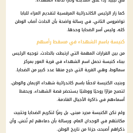
في ليبيا، ردًا على المذبحة وثأرًا لدماء الشهداء.
كما زار الرئيس الكاتدرائية المرقسية لتقديم العزاء للبابا
تواضروس الثاني، في رسالة واضحة بأن الحادث أصاب الوطن
كله، وليس أسر الضحايا وحدها.
كنيسة باسم الشهداء في مسقط رأسهم
من بين القرارات المهمة التي ارتبطت بالحادث، توجيه
الرئيس
ببناء
كنيسة
تحمل اسم الشهداء في قرية العور بمركز
سمالوط، وهي القرية التي خرج منها عدد كبير من الضحايا.
وبنيت
الكنيسة
لاحقًا باسم
كاتدرائية
شهداء الإيمان والوطن،
لتصبح مزارًا روحيًا ووطنيًا يستحضر قصة الشهداء، ويحفظ
أسماءهم في ذاكرة الأجيال القادمة.
ولم تكن
الكنيسة
مجرد مبنى، بل رمزًا لتكريم الضحايا وتثبيت
مكانتهم في الوجدان العام، ورسالة بأن دماءهم لم تُنسَ، وأن
ذكراهم أصبحت جزءًا من تاريخ الوطن.