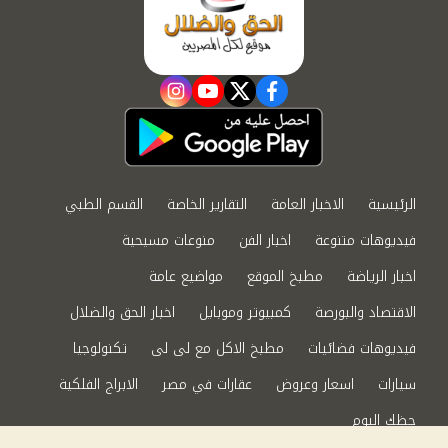
instagram
youtube
twitter
facebook
الرئيسية
الاخبار العامة
التقارير الخاصة
القسم الطبي
فيديوهات متنوعة
اخبار الفن
منوعات مسيحية
اخبار الرياضة
مطبخ الموقع
مواضيع عامة
الاقتصاد والبورصة
كمبيوتر وموبايل
اخبار الحق والضلال
فيديوهات فضائيات
مطبخ الاكل مع لى لى
تكنولوجيا
سيارات
اسعار وعروض
عقارات في مصر
الابراج الفلكية
حظك اليوم