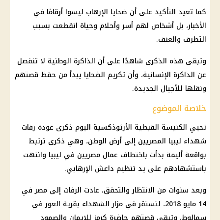
كما تعيد التأكيد على أن ضحايا الإرهاب ليسوا أرقامًا في
الأخبار
، بل أشخاص لهم أسر وأحلام وحياة انقطعت بسبب
التطرف والعنف.
وتبقى هذه الذكرى شاهدًا على أن الذاكرة الوطنية لا تنفصل
عن الذاكرة الإنسانية، وأن تكريم الضحايا يبدأ من حفظ قصتهم
ونقلها للأجيال الجديدة.
خلاصة الموضوع
تحيي
الكنيسة القبطية الأرثوذكسية
اليوم ذكرى عودة رفات
شهداء ليبيا المصريين إلى أرض الوطن، وهي ذكرى ترتبط
بواقعة أليمة بدأت باختطاف
عمال
مصريين في ليبيا وانتهت
باستشهادهم على يد تنظيم داعش الإرهابي.
وبعد سنوات من الانتظار والتحقق، عادت الرفات إلى مصر في
14 مايو 2018، لتستقر في مزار الشهداء بقرية العور في
سمالوط، وتبقى قصتهم حاضرة كرمز للإيمان والصمود