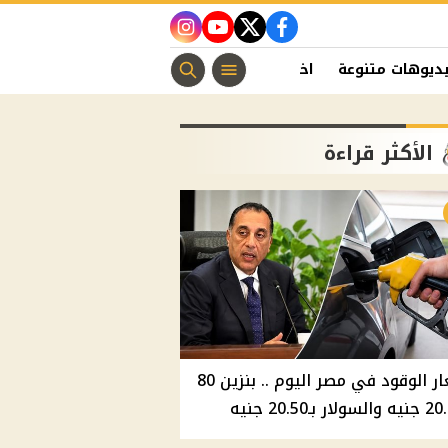
instagram
youtube
twitter
facebook
ديوهات متنوعة
اخبار الفن
منوعات مسيحية
اخبار الرياضة
الأكثر قراءة
أسعار الوقود في مصر اليوم .. بنزين 80