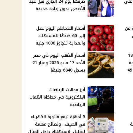
 على
صرفها يوم 24 الجاري قبل عيد
الأضحى بدون زيادة جديدة
 ساعات عن
أسعار الطماطم اليوم تصل
إلى 60 جنيهًا للمستهلك
والعداية تتجاوز 1000 جنيه
حالة الطقس غدًا الاثنين 18
أسعار الذهب اليوم في مصر
وجة
الأحد 17 مايو 2026 وعيار 21
الحارة وتحذيرات من حرارة 45
يسجل 6840 جنيهًا
أبرز مجالات الرياضات
الإلكترونية في محاكاة الألعاب
الرياضية
5 أجهزة ترفع فاتورة الكهرباء
ة
في الصيف.. ونصائح مهمة
لتقليل الاستهلاك داخل المنزل