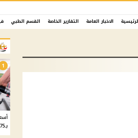
لرئيسية
الاخبار العامة
التقارير الخاصة
القسم الطبي
في
1
بـ20.75 جنيه والسولار بـ20.50 جنيه