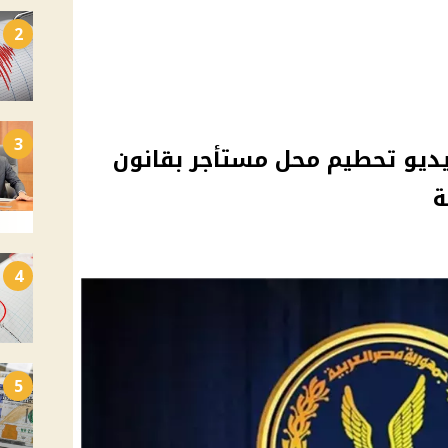
2
3
ديو تحطيم محل مستأجر بقانون
ة
4
5