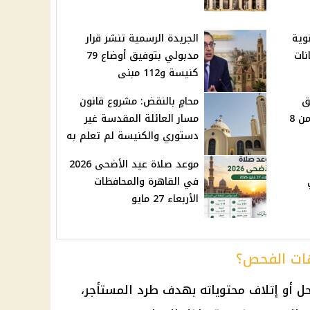
نوية
الجريدة الرسمية تنشر قرار
حانات
مدبولي بتوفيق أوضاع 79
كنيسة و112 مبنى
 مناطق
محامٍ بالنقض: مشروع قانون
في بيلا بكفر الشيخ غدًا من 8
مسار العائلة المقدسة غير
دستوري والكنيسة لم تعلم به
موعد صلاة عيد الأضحى 2026
 في
في القاهرة والمحافظات
الأربعاء 27 مايو
هات الفحص؟
حل أو إتلاف محتوياته بهدف طرد المستأجر،