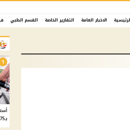
لرئيسية
الاخبار العامة
التقارير الخاصة
القسم الطبي
في
1
بـ20.75 جنيه والسولار بـ20.50 جنيه