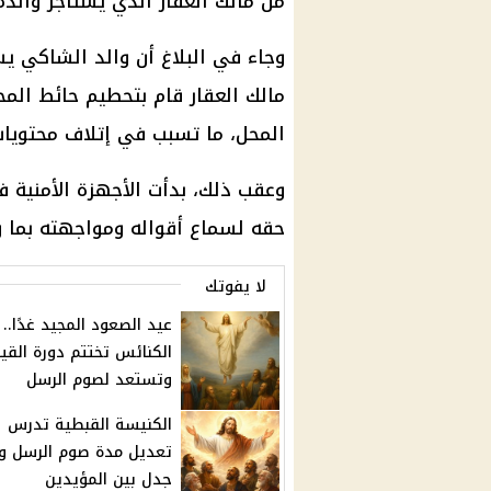
من مالك العقار الذي يستأجر والده مح
وجاء في البلاغ أن والد الشاكي ي
مالك العقار قام بتحطيم حائط الم
المحل، ما تسبب في إتلاف محتويات
وعقب ذلك، بدأت الأجهزة الأمنية
حقه لسماع أقواله ومواجهته بما ور
لا يفوتك
عيد الصعود المجيد غدًا..
الكنائس تختتم دورة القيا
وتستعد لصوم الرسل
الكنيسة القبطية تدرس
تعديل مدة صوم الرسل 
جدل بين المؤيدين