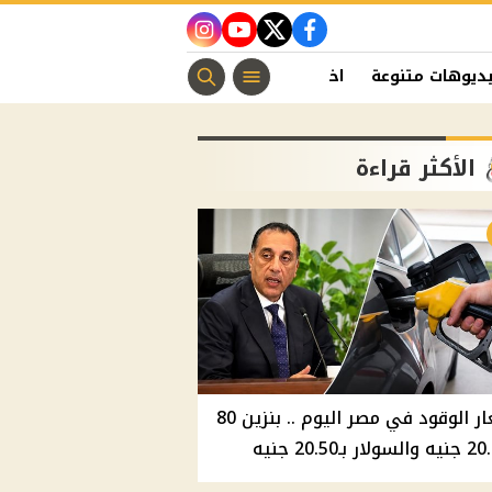
instagram
youtube
twitter
facebook
ديوهات متنوعة
اخبار الفن
منوعات مسيحية
اخبار الرياضة
الأكثر قراءة
أسعار الوقود في مصر اليوم .. بنزين 80