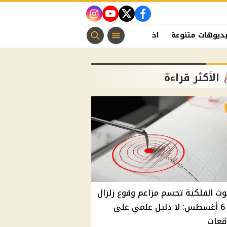
instagram
youtube
twitter
facebook
ديوهات متنوعة
اخبار الفن
منوعات مسيحية
اخبار الرياضة
الأكثر قراءة
وث الفلكية تحسم مزاعم وقوع زلزال
غدًا 6 أغسطس: لا دليل علمي على
قعات