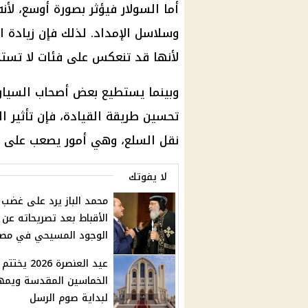
أما السولار فيؤثر بصورة أوسع، لأنه
وسلاسل الإمداد. لذلك فإن زيادة ال
لأنها قد تنعكس على فئات لا تس
وبينما يستطيع بعض أصحاب
السيار
تحسين طريقة القيادة، فإن تأثير ال
نقل السلع، وهي أمور يصعب على ال
لا يفوتك
محمد الباز يرد على غضب
الأقباط بعد تصريحاته عن
الوجود المسيحي في مصر
عيد العنصرة 2026 يختتم
الخماسين المقدسة ويمه
لبداية صوم الرسل