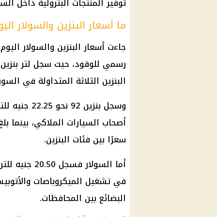
توفير
المنتجات
البترولية داخل الس
ما أسعار البنزين والسولار ال
جاءت
أسعار البنزين والسولار اليوم
ا
رسمي للوقود، حيث سجل لتر
بنزين 80
البنزين
الثلاثة المتداولة في السو
وسجل
بنزين 92
نحو 22.25 
أصحاب
السيارات
الملاكي، بينما بل
سعرًا بين فئات
البنزين
.
أما السولار ف
في تشغيل الميكروباصات والأتوبيسا
البضائع بين
المحافظات
.