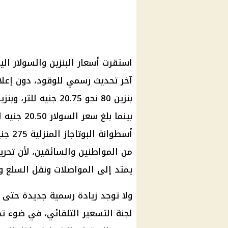
استقرت
أسعار البنزين والسولار الي
آخر تحديث رسمي للوقود، دون إعل
بنزين 80
أسطوا
من المواطنين والسائقين، لأن تحري
يمتد إلى المواصلات ونقل السلع وت
ولا توجد زيادة رسمية جديدة حتى 
لجنة التسعير التلقائي
، في ضوء ت