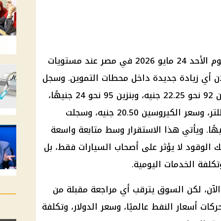
وم
الأحد 24
مايو 2026
في مصر عند مستويات
ان أي زيادة جديدة داخل محطات
التموين
. وسجل
نحو 20.75 جنيه للتر، وبنزين 92 نحو 22.25 جنيه، وبنزين 95 نحو 24 جنيهًا،
بينما بلغ سعر السولار 20.50 جنيه للتر، وسعر الكيروسين 20.50 جنيه، وسجلت
نة البوتاجاز المنزلية 275 جنيهًا. ويأتي هذا الاستقرار وسط متابعة واسعة
ك الوقود لا يؤثر على أصحاب
السيارات
فقط، بل
كلفة الخدمات اليومية.
الآن، لكن السوق يترقب أي مراجعة مقبلة من
حركات
أسعار
النفط
عالميًا، وسعر
الدولار
، وتكلفة