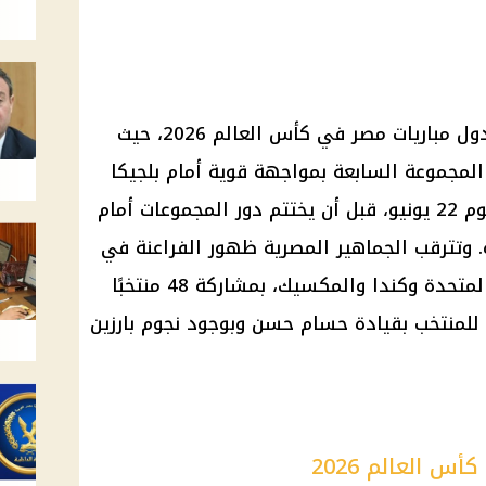
أعلن الاتحاد الدولي لكرة القدم جدول مباريات مصر في كأس العالم 2026، حيث
لمجموعة السابعة بمواجهة قوية أمام بلجيكا
يوم 15 يونيو، ثم يلتقي نيوزيلندا يوم 22 يونيو، قبل أن يختتم دور المجموعات أمام
ت القاهرة. وتترقب الجماهير المصرية ظهور الفراعنة في
النسخة التي تستضيفها الولايات المتحدة وكندا والمكسيك، بمشاركة 48 منتخبًا
للمنتخب بقيادة حسام حسن وبوجود نجوم بارزين
س العالم 2026