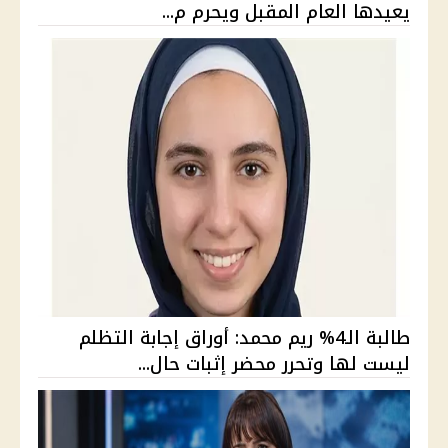
يعيدها العام المقبل ويحرم م...
طالبة الـ4% ريم محمد: أوراق إجابة التظلم
ليست لها وتحرر محضر إثبات حال...