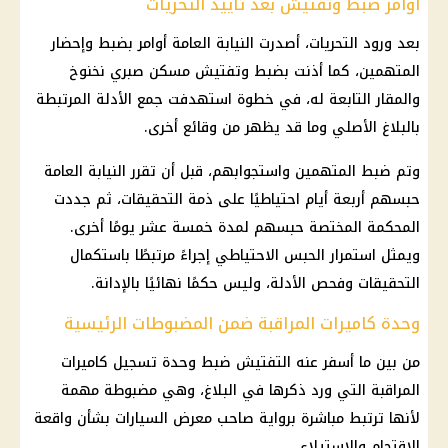
أوامر ضبط وتفتيش بعد تأييد التحريات
بعد ورود التحريات، أصدرت النيابة العامة أوامر بضبط وإحضار
المتهمين، كما أذنت بضبط وتفتيش مسكن صبري نخنوخ
والمقار التابعة له، في خطوة استهدفت جمع الأدلة المرتبطة
بالبلاغ الأصلي وما قد يظهر من وقائع أخرى.
وتم ضبط المتهمين واستجوابهم، قبل أن تقرر النيابة العامة
حبسهم أربعة أيام احتياطيًا على ذمة التحقيقات، ثم جددت
المحكمة المختصة حبسهم لمدة خمسة عشر يومًا أخرى.
ويمثل استمرار الحبس الاحتياطي إجراءً مرتبطًا باستكمال
التحقيقات وفحص الأدلة، وليس حكمًا نهائيًا بالإدانة.
وحدة كاميرات المراقبة ضمن المضبوطات الرئيسية
من بين ما أسفر عنه التفتيش ضبط وحدة تسجيل كاميرات
المراقبة التي ورد ذكرها في البلاغ، وهي مضبوطة مهمة
لأنها ترتبط مباشرة برواية صاحب معرض السيارات بشأن واقعة
الاقتحام والاستيلاء.