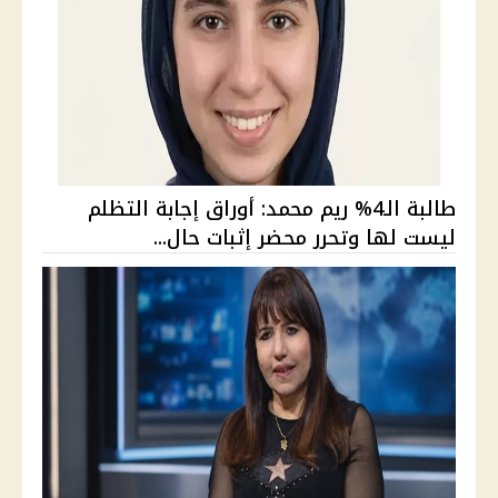
طالبة الـ4% ريم محمد: أوراق إجابة التظلم
ليست لها وتحرر محضر إثبات حال...