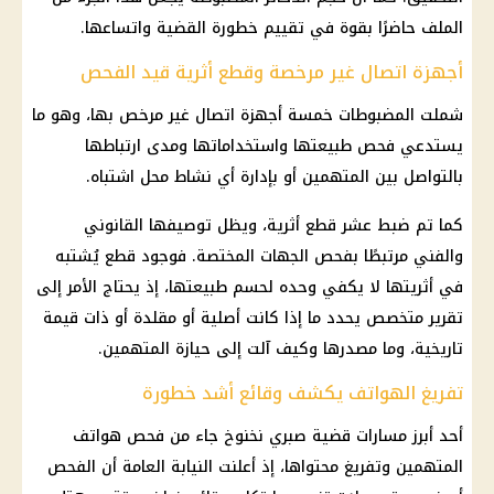
الملف حاضرًا بقوة في تقييم خطورة القضية واتساعها.
أجهزة اتصال غير مرخصة وقطع أثرية قيد الفحص
شملت المضبوطات خمسة أجهزة اتصال غير مرخص بها، وهو ما
يستدعي فحص طبيعتها واستخداماتها ومدى ارتباطها
بالتواصل بين المتهمين أو بإدارة أي نشاط محل اشتباه.
كما تم ضبط عشر قطع أثرية، ويظل توصيفها القانوني
والفني مرتبطًا بفحص الجهات المختصة. فوجود قطع يُشتبه
في أثريتها لا يكفي وحده لحسم طبيعتها، إذ يحتاج الأمر إلى
تقرير متخصص يحدد ما إذا كانت أصلية أو مقلدة أو ذات قيمة
تاريخية، وما مصدرها وكيف آلت إلى حيازة المتهمين.
تفريغ الهواتف يكشف وقائع أشد خطورة
أحد أبرز مسارات قضية صبري نخنوخ جاء من فحص هواتف
المتهمين وتفريغ محتواها، إذ أعلنت النيابة العامة أن الفحص