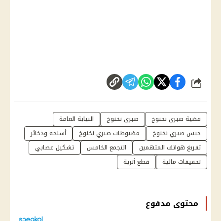
شارك
قضية صبري نخنوخ
صبري نخنوخ
النيابة العامة
حبس صبري نخنوخ
مضبوطات صبري نخنوخ
أسلحة وذخائر
تفريغ هواتف المتهمين
التجمع الخامس
تشكيل عصابي
تحقيقات مالية
قطع أثرية
محتوى مدفوع