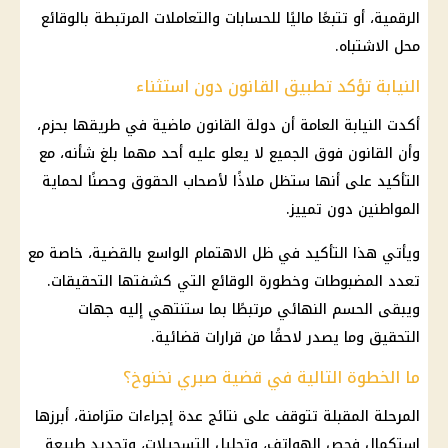
الرقمية، أو تتبعًا ماليًا للحسابات والتعاملات المرتبطة بالوقائع
محل الاشتباه.
النيابة تؤكد تطبيق القانون دون استثناء
أكدت
النيابة العامة
أن دولة القانون ماضية في طريقها بحزم،
وأن القانون فوق الجميع لا يعلو عليه أحد مهما بلغ شأنه، مع
التأكيد على أنها ستظل ملاذًا لأصحاب الحقوق وحصنًا لحماية
المواطنين دون تمييز.
ويأتي هذا التأكيد في ظل الاهتمام الواسع بالقضية، خاصة مع
تعدد المضبوطات وخطورة الوقائع التي كشفتها
التحقيقات
.
ويبقى الحسم النهائي مرتبطًا بما ستنتهي إليه
جهات
التحقيق
وما يصدر لاحقًا من قرارات قضائية.
ما الخطوة التالية في قضية صبري نخنوخ؟
المرحلة المقبلة تتوقف على نتائج عدة إجراءات متزامنة، أبرزها
استكمال فحص الهواتف، وتحليل التسجيلات، وتحديد طبيعة