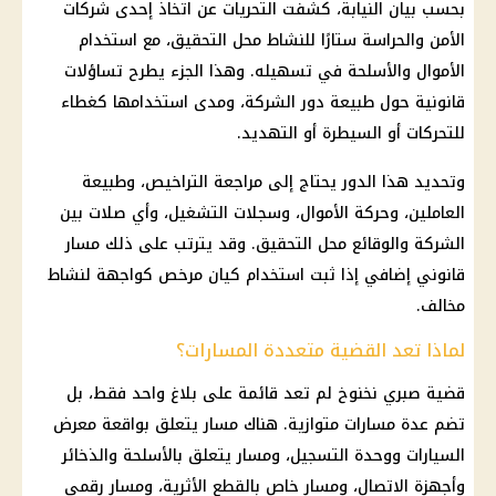
بحسب
بيان النيابة
، كشفت التحريات عن اتخاذ إحدى شركات
الأمن والحراسة ستارًا للنشاط محل التحقيق، مع استخدام
الأموال والأسلحة في تسهيله. وهذا الجزء يطرح تساؤلات
قانونية حول طبيعة دور الشركة، ومدى استخدامها كغطاء
للتحركات أو السيطرة أو التهديد.
وتحديد هذا الدور يحتاج إلى مراجعة التراخيص، وطبيعة
العاملين، وحركة الأموال، وسجلات التشغيل، وأي صلات بين
الشركة والوقائع محل التحقيق. وقد يترتب على ذلك مسار
قانوني إضافي إذا ثبت استخدام كيان مرخص كواجهة لنشاط
مخالف.
لماذا تعد القضية متعددة المسارات؟
قضية صبري نخنوخ
لم تعد قائمة على بلاغ واحد فقط، بل
تضم عدة مسارات متوازية. هناك مسار يتعلق بواقعة معرض
السيارات ووحدة التسجيل، ومسار يتعلق بالأسلحة والذخائر
وأجهزة الاتصال، ومسار خاص بالقطع الأثرية، ومسار رقمي