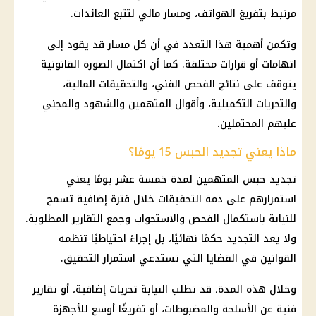
مرتبط بتفريغ الهواتف، ومسار مالي لتتبع العائدات.
وتكمن أهمية هذا التعدد في أن كل مسار قد يقود إلى
اتهامات أو قرارات مختلفة. كما أن اكتمال الصورة القانونية
يتوقف على نتائج الفحص الفني، والتحقيقات المالية،
والتحريات التكميلية، وأقوال المتهمين والشهود والمجني
عليهم المحتملين.
ماذا يعني تجديد الحبس 15 يومًا؟
تجديد
حبس المتهمين
لمدة خمسة عشر يومًا يعني
استمرارهم على ذمة
التحقيقات
خلال فترة إضافية تسمح
للنيابة باستكمال الفحص والاستجواب وجمع التقارير المطلوبة.
ولا يعد التجديد حكمًا نهائيًا، بل إجراءً احتياطيًا تنظمه
القوانين في القضايا التي تستدعي استمرار التحقيق.
وخلال هذه المدة، قد تطلب النيابة تحريات إضافية، أو تقارير
فنية عن الأسلحة والمضبوطات، أو تفريغًا أوسع للأجهزة