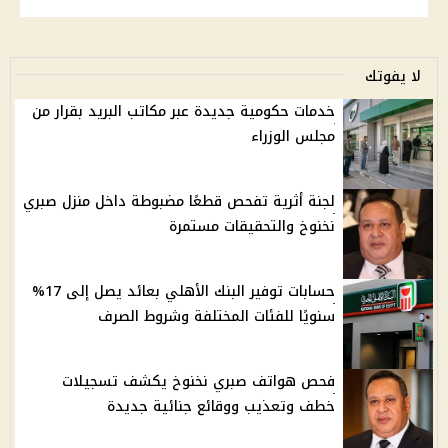
لا يفوتك
خدمات حكومية جديدة عبر مكاتب البريد بقرار من
مجلس الوزراء
لجنة أثرية تفحص قطعًا مضبوطة داخل منزل صبري
نخنوخ والتحقيقات مستمرة
حسابات توفير البنك الأهلي بعائد يصل إلى 17%
سنويًا للفئات المختلفة وشروط الصرف
فحص هواتف صبري نخنوخ يكشف تسجيلات
خطف وتعذيب ووقائع جنائية جديدة