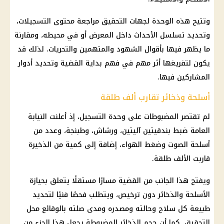
وتتيح هذه الوحدة لجهات التحقيق مراجعة محتوى التسجيلات،
وتحديد تسلسل الأحداث داخل المعرض أو في محيطه، ومقارنة
ما يظهر فيها بأقوال الشهود والمتهمين والتحريات. لذلك قد
يكون لتفريغها أثر مهم في فهم بداية القضية وتحديد أدوار
المشاركين فيها.
أسلحة وذخائر تقارب ألف طلقة
لم تقتصر المضبوطات على وحدة التسجيل، إذ أعلنت النيابة
العامة ضبط بندقيتين آليتين، ورشاش، وطبنجة، وعدد من
أسلحة الصوت وضغط الهواء، إضافة إلى كمية من الذخيرة
قاربت الألف طلقة.
ويفتح هذا الجانب من القضية مسارًا مستقلًا يتعلق بحيازة
الأسلحة والذخائر دون ترخيص، ويتطلب فحصًا فنيًا لتحديد
طبيعة كل سلاح وحالته ومصدره ومدى صلته بالوقائع محل
التحقيق. كما أن حجم الذخائر المضبوطة يجعل هذا الجزء من