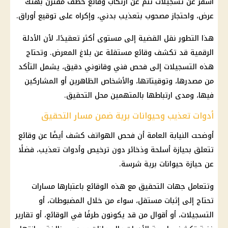
أسفر عن تسجيلات تنم عن ارتكاب وقائع خطف مقترن بهتك
عرض، واحتجاز مصحوب بتعذيب بدني، وإكراه على توقيع أوراق.
هذا التطور نقل القضية إلى مستوى أكثر تعقيدًا، لأن الأدلة
الرقمية قد تكشف وقائع مستقلة عن بلاغ المعرض. وتحتاج
هذه التسجيلات إلى فحص فني وقانوني دقيق، يشمل التأكد
من مصدرها، وتوقيتاتها، والأشخاص الظاهرين أو المشاركين
فيها، ومدى ارتباطها بالمتهمين محل التحقيق.
أدوات تعذيب وحيوانات برية ضمن مسار التحقيق
أوضحت النيابة العامة أن فحص الهواتف كشف أيضًا عن وقائع
تتعلق بحيازة أسلحة وذخائر دون ترخيص وأدوات تعذيب، فضلًا
عن حيازة حيوانات برية شرسة.
وتتعامل جهات التحقيق مع هذه الوقائع باعتبارها مسارات
تحتاج إلى إثبات مستقل، سواء من خلال المضبوطات، أو
التسجيلات، أو أقوال من قد يكونون طرفًا في الوقائع، أو تقارير