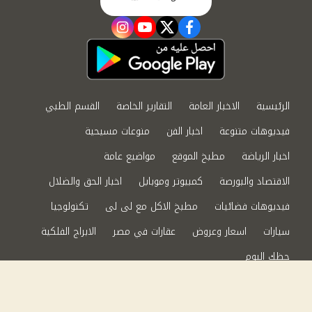
instagram
youtube
twitter
facebook
الرئيسية
الاخبار العامة
التقارير الخاصة
القسم الطبي
فيديوهات متنوعة
اخبار الفن
منوعات مسيحية
اخبار الرياضة
مطبخ الموقع
مواضيع عامة
الاقتصاد والبورصة
كمبيوتر وموبايل
اخبار الحق والضلال
فيديوهات فضائيات
مطبخ الاكل مع لى لى
تكنولوجيا
سيارات
اسعار وعروض
عقارات في مصر
الابراج الفلكية
حظك اليوم
من نحن
سياسة الخصوصية
اتصل بنا
©2024 الحق والضلال All Rights Reserved.