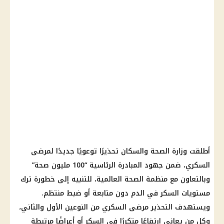
أطلقت
وزارة الصحة والسكان
تحذيرًا توعويًا جديدًا لمرضى
السكري، ضمن جهود المبادرة الرئاسية “100 مليون صحة”
وبالتعاون مع منظمة الصحة العالمية، للتنبيه إلى خطورة ترك
مستويات السكر في الدم دون متابعة أو ضبط منتظم.
ويستهدف التحذير مرضى السكري من النوعين الأول والثاني،
وكل من يعاني ارتفاعًا متكررًا في السكر أو أعراضًا مرتبطة