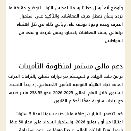
وأوضح أنه أرسل خطابًا رسميًا لمجلس النواب لتوضيح حقيقة ما
تردد بشأن تعطل صرف المعاشات، والتأكيد على استمرار
الصرف وعدم وجود توقف عام. ويأتي ذلك في ظل اهتمام
برلماني بملف المعاشات باعتباره يمس شريحة واسعة من
المواطنين.
دعم مالي مستمر لمنظومة التأمينات
تزامن ملف الزيادة والسيستم مع قرارات تتعلق بالتزامات
الخزانة
العامة
تجاه
الهيئة القومية للتأمين الاجتماعي
، إذ يبدأ القسط
السنوي خلال العام المالي 2025-2026 بنحو 238.
55 مليار جنيه
،
مع زيادات سنوية وفقًا لأحكام القانون.
كما تتضمن القرارات إضافة مليار جنيه سنويًا لمدة 5 سنوات
اعتبارًا من أول يوليو 2026، واستمرار السداد على مدار 50 عامًا.
ويمثل هذا الالتزام المالي عنصرًا مهمًا في دعم استدامة