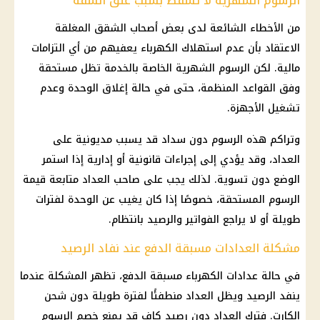
الرسوم الشهرية لا تسقط بسبب غلق الشقة
من الأخطاء الشائعة لدى بعض أصحاب الشقق المغلقة
الاعتقاد بأن عدم استهلاك الكهرباء يعفيهم من أي التزامات
مالية. لكن الرسوم الشهرية الخاصة بالخدمة تظل مستحقة
وفق القواعد المنظمة، حتى في حالة إغلاق الوحدة وعدم
تشغيل الأجهزة.
وتراكم هذه الرسوم دون سداد قد يسبب مديونية على
العداد، وقد يؤدي إلى إجراءات قانونية أو إدارية إذا استمر
الوضع دون تسوية. لذلك يجب على صاحب العداد متابعة قيمة
الرسوم المستحقة، خصوصًا إذا كان يغيب عن الوحدة لفترات
طويلة أو لا يراجع الفواتير والرصيد بانتظام.
مشكلة العدادات مسبقة الدفع عند نفاد الرصيد
في حالة عدادات الكهرباء مسبقة الدفع، تظهر المشكلة عندما
ينفد الرصيد ويظل العداد منطفئًا لفترة طويلة دون شحن
الكارت. فترك العداد دون رصيد كافٍ قد يمنع خصم الرسوم