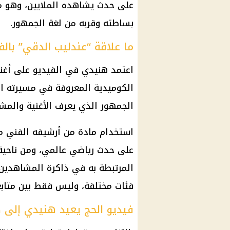
على حدث يشاهده الملايين، وهو م
بساطته وقربه من لغة الجمهور.
ما علاقة “عندليب الدقي” بالف
اعتمد هنيدي في الفيديو على أغني
الكوميدية المعروفة في مسيرته الفن
الجمهور الذي يعرف الأغنية والمش
استخدام مادة من أرشيفه الفني منح
على حدث رياضي عالمي، ومن ناحية 
المرتبطة به في ذاكرة المشاهدين، 
فئات مختلفة، وليس فقط بين متابع
فيديو الحج يعيد هنيدي إلى ص