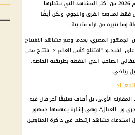
المتابعة، إذ يعد افتتاح كأس العالم 2026 من أكثر المشاهد التي ينتظرها
فقط لمتابعة الفرق والنجوم، ولكن أيضًا
وما تثيره من آراء متباينة.
من الجمهور المصري، بعدما وضع مشاهد الافتتاح
لى الفيديو: “افتتاح كأس العالم × افتتاح محل
تفالي الصاخب الذي التقطه بطريقته الخاصة،
ل رياضي.
معتاد
مقارنة الأولى، بل أضاف تعليقًا آخر قال فيه:
جري ورا العيال”، وهي إشارة يفهمها جمهور
ال استدعاء مشاهد ارتبطت في ذاكرة المتابعين