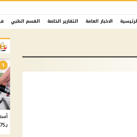
لرئيسية
الاخبار العامة
التقارير الخاصة
القسم الطبي
في
1
بـ20.75 جنيه والسولار بـ20.50 جنيه