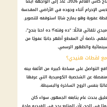
بالتزامن مع تداول تعليقه على افتتاح كأس العالم 2026، عاد إلى الواجهة أيضًا
بس الإحرام أثناء وجوده في الأراضي المقدسة
طة عفوية وهو يمازح شابًا استوقفه للتصوير.
 تلقائي قائلًا: “ده وقته؟! ده احنا بنحج”،
علهم، خاصة أن المقطع أظهر جانبًا عفويًا من
لسينمائية والظهور الرسمي.
ا مع لقطات هنيدي؟
ع التواصل على مساحة كبيرة من الألفة بينه
ه منفصلة عن الشخصية الكوميدية التي عرفها
البًا بنفس الروح الساخرة والبسيطة.
تعليق بحدث عام يتابعه الجمهور، سواء كان
ويًا في الحج، لأن المتابع يجد في الفيديو مادة