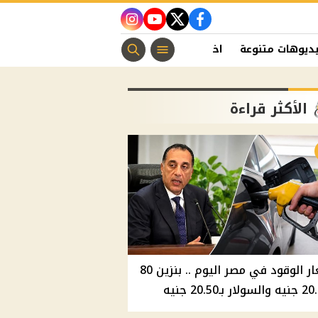
instagram
youtube
twitter
facebook
ديوهات متنوعة
اخبار الفن
منوعات مسيحية
اخبار الرياضة
الأكثر قراءة
أسعار الوقود في مصر اليوم .. بنزين 80