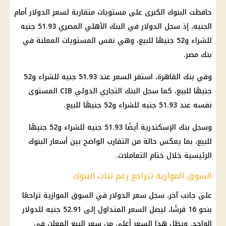
حافظت البنوك الكبرى على مستويات متقاربة لسعر الدولار أمام
الجنيه، إذ سجل الدولار في البنك الأهلي المصري 51.93 جنيه
للشراء و52 جنيهًا للبيع، وهي نفس المستويات المعلنة في
بنك مصر.
وفي بنك القاهرة، استقر السعر عند 51.93 جنيه للشراء و52
جنيهًا للبيع، كما سجل البنك التجاري الدولي CIB المستوى
نفسه عند 51.93 جنيه للشراء و52 جنيهًا للبيع.
وسجل بنك الإسكندرية أيضًا 51.93 جنيه للشراء و52 جنيهًا
للبيع، بما يعكس حالة من التقارب الواضح بين أسعار البنوك
الرئيسية خلال ختام التعاملات.
السوق الموازية تتراجع رغم ثبات البنوك
على جانب آخر، سجل سعر الدولار في السوق الموازية تراجعًا
بنحو 16 قرشًا، ليصل السعر المتداول إلى 52.91 جنيه للدولار
الواحد. ويظل هذا السعر أعلى من سعر البيع المعلن في