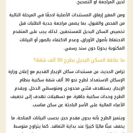
لحين المراجعة أو التصحيح.
ومن المقرر إرفاق المستندات الأصلية لاحقًا في المرحلة التالية
من الفحص والقبول، بما يضمن مراجعة جدية الطلبات قبل
تخصيص
السكن البديل للمستحقين. لذلك يجب على المتقدم
الاحتفاظ بأصول الأوراق، وعدم الاكتفاء بالصور أو البيانات
المكتوبة يدويًا دون سند رسمي.
ما علاقة السكن البديل بطرح 30 ألف شقة؟
تزامن الحديث عن مستندات سكان
الإيجار القديم
مع إعلان
وزارة
الإسكان
الاستعداد لطرح نحو 30 ألف شقة سكنية بنظام
الإيجار، يستهدف فئتي محدودي ومتوسطي الدخل. ويقدم
الطرح
وحدات سكنية
جاهزة، مع تسهيلات تهدف إلى تخفيف
الأعباء المالية على الأسر الباحثة عن سكن مناسب.
ويتميز الطرح بأنه بدون مقدم حجز، بحسب البيانات المتاحة، ما
يخفف عبئًا ماليًا كبيرًا عند بداية التعاقد. كما يتراوح متوسط