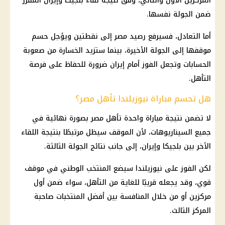
المركزين الأول والثاني، وفق نتيجة لقاء بلجيكا وإيران المقرر
ضمن الجولة نفسها.
أما التعادل، فسيرفع رصيد مصر إلى نقطتين ويؤجل حسم
موقفها إلى الجولة الأخيرة، بينما ستزيد الخسارة من صعوبة
الحسابات وتجعل الفوز أمام إيران ضرورة للحفاظ على فرصة
التأهل.
هل تحسم مباراة نيوزيلندا تأهل مصر؟
لا تضمن نتيجة مباراة واحدة تأهل مصر بصورة نهائية في
جميع السيناريوهات، لأن الموقف سيظل مرتبطًا بنتيجة اللقاء
الآخر بين بلجيكا وإيران، إلى جانب نتائج الجولة الثالثة.
لكن الفوز على نيوزيلندا سيضع المنتخب الوطني في موقف
قوي، وقد يجعله قريبًا للغاية من التأهل، سواء ضمن أول
مركزين أو من خلال المنافسة بين أفضل المنتخبات صاحبة
المركز الثالث.