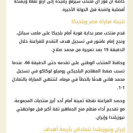
خاصة أن فوز أي منتخب سيرفع رصيده إلى أربع نقاط ويمنحه
أفضلية واضحة قبل الجولة الأخيرة.
نتيجة مباراة مصر وبلجيكا
قدم
منتخب مصر
بداية قوية أمام بلجيكا على
ملعب سياتل
،
ونجح
إمام عاشور
في تسجيل هدف التقدم للفراعنة خلال
الدقيقة 19 بعد تمريرة من
محمد صلاح
.
وحافظ المنتخب الوطني على تقدمه حتى الدقيقة 66، عندما
تسبب ضغط المهاجم البلجيكي روميلو لوكاكو في تسجيل
محمد هاني هدفًا بالخطأ في مرماه، لتنتهي المباراة بالتعادل
1-1.
وحصد الفراعنة نقطة ثمينة أمام أحد أبرز منتخبات المجموعة،
مع تقديم أداء منظم منح الجماهير ثقة أكبر قبل مواجهتي
نيوزيلندا وإيران.
إيران ونيوزيلندا تتعادلان بأربعة أهداف