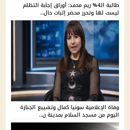
طالبة الـ4% ريم محمد: أوراق إجابة التظلم
ليست لها وتحرر محضر إثبات حال...
وفاة الإعلامية سونيا كمال وتشييع الجنازة
اليوم من مسجد السلام بمدينة ن...