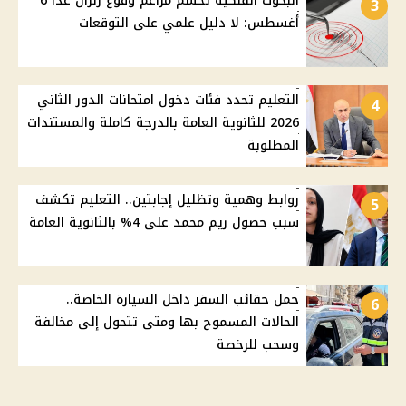
البحوث الفلكية تحسم مزاعم وقوع زلزال غدًا 6
3
أغسطس: لا دليل علمي على التوقعات
التعليم تحدد فئات دخول امتحانات الدور الثاني
4
2026 للثانوية العامة بالدرجة كاملة والمستندات
المطلوبة
روابط وهمية وتظليل إجابتين.. التعليم تكشف
5
سبب حصول ريم محمد على 4% بالثانوية العامة
حمل حقائب السفر داخل السيارة الخاصة..
6
الحالات المسموح بها ومتى تتحول إلى مخالفة
وسحب للرخصة