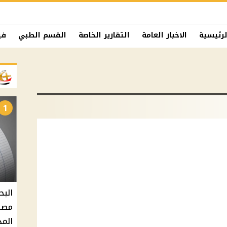
لرئيسية
الاخبار العامة
التقارير الخاصة
القسم الطبي
في
1
البح
مصر 
المد