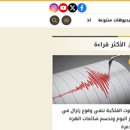
instagram
youtube
twitter
facebook
ديوهات متنوعة
اخبار الفن
منوعات مسيحية
اخبار الرياضة
الأكثر قراءة
وث الفلكية تنفي وقوع زلزال في
اليوم وتحسم شائعات الهزة
مرة