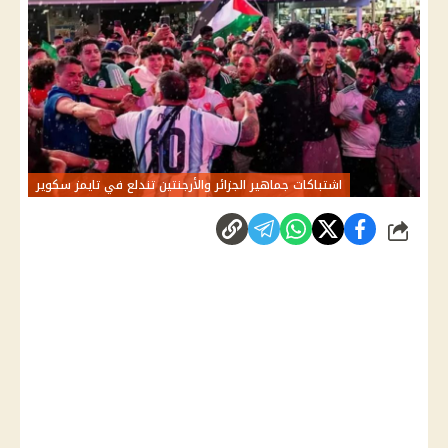
اشتباكات جماهير الجزائر والأرجنتين تندلع في تايمز سكوير
شارك