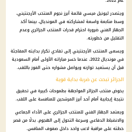
عام 2022.
ويتصدر ليونيل ميسي قائمة أبرز نجوم المنتخب الأرجنتيني،
وسط متابعة واسعة لمشاركته في المونديال، بينما أكد
الجهاز الفني ضرورة احترام قدرات المنتخب الجزائري وعدم
التقليل من خطورته.
ويسعى المنتخب الأرجنتيني إلى تفادي تكرار بدايته المفاجئة
في
مونديال
2022، عندما خسر مباراته الأولى أمام السعودية
قبل أن يستعيد توازنه ويواصل مشواره حتى الفوز باللقب.
الجزائر تبحث عن ضربة بداية قوية
يخوض منتخب الجزائر المواجهة بطموحات كبيرة في تحقيق
نتيجة إيجابية أمام أحد أبرز المرشحين للمنافسة على اللقب.
ويعتمد الجهاز الفني للمنتخب الجزائري على الأداء الجماعي
والانضباط الدفاعي وسرعة التحول إلى الهجوم، بدلًا من قصر
خطته على مراقبة لاعب واحد داخل صفوف المنافس.