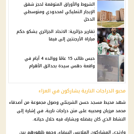
الشروط والأوراق المتوقعة لحجز شقق
الإيجار التمليكي لمحدودي ومتوسطي
الدخل
تقارير جزائرية: الاتحاد الجزائري يشكو حكم
مباراة الأرجنتين إلى فيفا
حبس طالب 15 عامًا ووالده 4 أيام في
واقعة دهس سيدة بحدائق الأهرام
محبو الدراجات النارية يشاركون في العزاء
شهد محيط مسجد حسن الشربتلي وصول مجموعة من أصدقاء
محمد مرزبان ومحبيه على متن دراجات نارية، في إشارة إلى
النشاط الذي كان يفضله ويشارك فيه خلال حياته.
وارتدى المشاركون الملابس البيضاء، وجمع ظهورهم بين