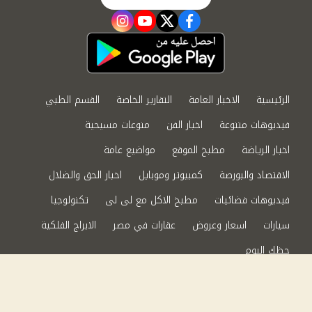
instagram
youtube
twitter
facebook
الرئيسية
الاخبار العامة
التقارير الخاصة
القسم الطبي
فيديوهات متنوعة
اخبار الفن
منوعات مسيحية
اخبار الرياضة
مطبخ الموقع
مواضيع عامة
الاقتصاد والبورصة
كمبيوتر وموبايل
اخبار الحق والضلال
فيديوهات فضائيات
مطبخ الاكل مع لى لى
تكنولوجيا
سيارات
اسعار وعروض
عقارات في مصر
الابراج الفلكية
حظك اليوم
من نحن
سياسة الخصوصية
اتصل بنا
©2024 الحق والضلال All Rights Reserved.