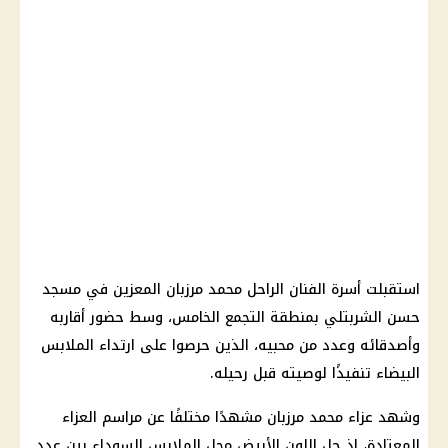
استقبلت أسرة الفنان الراحل محمد مرزبان المعزين في مسجد
حسن الشربتلي بمنطقة التجمع الخامس، وسط حضور أقاربه
وأصدقائه وعدد من محبيه، الذين حرصوا على ارتداء الملابس
البيضاء تنفيذًا لوصيته قبل رحيله.
وشهد عزاء محمد مرزبان مشهدًا مختلفًا عن مراسم العزاء
المعتادة، إذ حل اللون الأبيض محل الملابس السوداء بين عدد