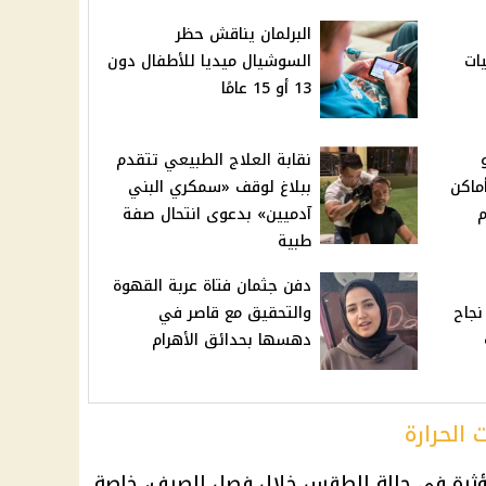
البرلمان يناقش حظر
يات
السوشيال ميديا للأطفال دون
13 أو 15 عامًا
نقابة العلاج الطبيعي تتقدم
وأماكن
ببلاغ لوقف «سمكري البني
م
آدميين» بدعوى انتحال صفة
طبية
دفن جثمان فتاة عربة القهوة
بنسبة نجاح
والتحقيق مع قاصر في
دهسها بحدائق الأهرام
الحرارة
لمؤثرة في حالة الطقس خلال فصل الصيف، خاصة