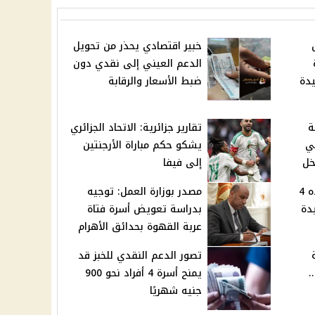
خبير اقتصادي يحذر من تحويل
الدعم العيني إلى نقدي دون
دة
ضبط الأسعار والرقابة
ة
تقارير جزائرية: الاتحاد الجزائري
كي
يشكو حكم مباراة الأرجنتين
خل
إلى فيفا
حبس طالب 15 عامًا ووالده 4
مصدر بوزارة العمل: توجيه
دة
بدراسة تعويض أسرة فتاة
عربة القهوة بحدائق الأهرام
تصور الدعم النقدي للخبز قد
.
يمنح أسرة 4 أفراد نحو 900
جنيه شهريًا