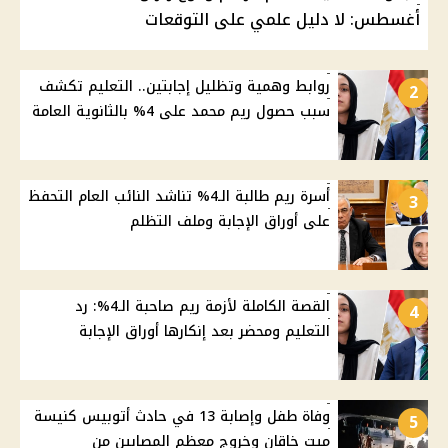
أغسطس: لا دليل علمي على التوقعات
روابط وهمية وتظليل إجابتين.. التعليم تكشف
2
سبب حصول ريم محمد على 4% بالثانوية العامة
أسرة ريم طالبة الـ4% تناشد النائب العام التحفظ
3
على أوراق الإجابة وملف التظلم
القصة الكاملة لأزمة ريم صاحبة الـ4%: رد
4
التعليم ومحضر بعد إنكارها أوراق الإجابة
وفاة طفل وإصابة 13 في حادث أتوبيس كنيسة
5
ميت خاقان وخروج معظم المصابين من