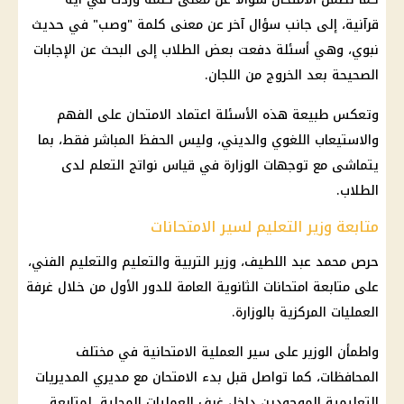
قرآنية، إلى جانب سؤال آخر عن معنى كلمة "وصب" في حديث
نبوي، وهي أسئلة دفعت بعض الطلاب إلى البحث عن الإجابات
الصحيحة بعد الخروج من اللجان.
وتعكس طبيعة هذه الأسئلة اعتماد الامتحان على الفهم
والاستيعاب اللغوي والديني، وليس الحفظ المباشر فقط، بما
يتماشى مع توجهات الوزارة في قياس نواتج التعلم لدى
الطلاب.
متابعة وزير التعليم لسير الامتحانات
حرص
محمد عبد اللطيف
،
وزير التربية والتعليم والتعليم
الفني،
على متابعة
امتحانات الثانوية العامة
للدور الأول من خلال
غرفة
العمليات المركزية
بالوزارة.
واطمأن الوزير على سير العملية الامتحانية في مختلف
المحافظات، كما تواصل قبل بدء الامتحان مع مديري
المديريات
التعليمية
الموجودين داخل غرف العمليات المحلية، لمتابعة