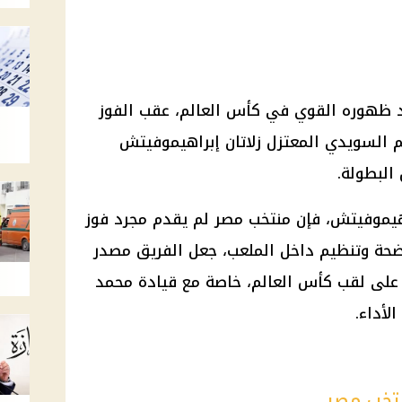
عد ظهوره القوي في
كأس العالم
، عقب الفوز
ها النجم السويدي المعتزل زلاتان إبراهيموفيتش
البطولة.
هيموفيتش، فإن
منتخب مصر
لم يقدم مجرد فوز
حة وتنظيم داخل الملعب، جعل الفريق مصدر
 على لقب
كأس العالم
، خاصة مع قيادة
محمد
لأداء.
نتخب مصر