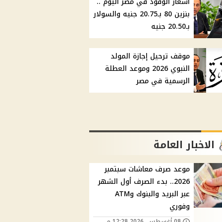
أسعار الوقود في مصر اليوم ..
بنزين 80 بـ20.75 جنيه والسولار
بـ20.50 جنيه
موقف ترحيل إجازة المولد
النبوي 2026 وموعد العطلة
الرسمية في مصر
الاخبار العامة
موعد صرف معاشات سبتمبر
2026.. بدء الصرف أول الشهر
عبر البريد والبنوك وATM
وفوري
08 أغسطس, 2026 12:28 م