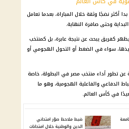
ية في كأس العالم
دا أكثر نضجًا وثقة خلال المباراة، بعدما تعامل
 البداية وحتى صافرة النهاية.
ظهر كفريق يبحث عن نتيجة عابرة، بل كمنتخب
ذها، سواء في الضغط أو التحول الهجومي أو
 عن تطور أداء
منتخب مصر
في البطولة، خاصة
باط الدفاعي والفاعلية الهجومية، وهو ما
يدًا في
كأس العالم
.
امعة
ضبط ملاحظ صوّر امتحاني
الدين والوطنية خلال امتحانات