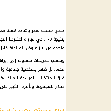
حظي
منتخب مصر
بإشادة لافتة ب
بنتيجة 3-1، في مباراة اعتبر
واحدة من أبرز عروض الفراعنة خلال 
وبحسب تصريحات منسوبة إلى إبرا
مهم، بل ظهر بشخصية جماعية واض
قلق للمنتخبات المرشحة للمنافسة
صلاح
للمجموعة وتأثيره الكبير على ا
إبراهيموفيتش يشيد بأداء م