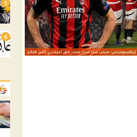
5
6
إبراهيموفيتش: منتخب مصر أصبح مصدر قلق لمرشحي كأس العالم