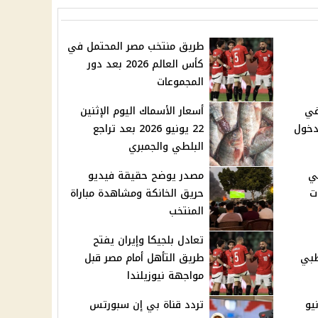
طريق منتخب مصر المحتمل في
كأس العالم 2026 بعد دور
المجموعات
في
أسعار الأسماك اليوم الإثنين
 بسبب دخول
22 يونيو 2026 بعد تراجع
البلطي والجمبري
في
مصدر يوضح حقيقة فيديو
نوات
حريق الخانكة ومشاهدة مباراة
المنتخب
تعادل بلجيكا وإيران يفتح
طبي
طريق التأهل أمام مصر قبل
مواجهة نيوزيلندا
نين 22 يونيو
تردد قناة بي إن سبورتس