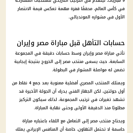
9 مباريات، ليتقدم في الترتيب التاريخي للمنتخبات المشاركة
في
كأس العالم
، محققًا قفزة مهمة تعكس قيمة الانتصار
الأول في مشواره المونديالي.
حسابات التأهل قبل مباراة مصر وإيران
تأتي مباراة
مصر وإيران
وسط حسابات دقيقة في
المجموعة
السابعة
، حيث يسعى
منتخب مصر
إلى الخروج بنتيجة إيجابية
تضمن له مواصلة المشوار في البطولة.
ويمتلك المنتخب المصري أفضلية معنوية بعد جمع 4 نقاط من
أول جولتين، لكن الجهاز الفني يدرك أن الجولة الأخيرة قد
تشهد تغيرات في ترتيب المجموعة، لذلك سيكون التركيز
مطلوبًا منذ الدقيقة الأولى وحتى نهاية المباراة.
ويحتاج
منتخب مصر
إلى التعامل مع اللقاء باعتباره مباراة
حاسمة لا تحتمل التهاون، خاصة أن المنافس الإيراني يملك