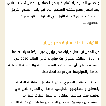
وتحظى المباراة باهتمام كبير من الجماهير المصرية، لأنها تأتي
بعد انتصار مهم حققه المنتخب أمام نيوزيلندا، ليصبح الفريق
قريبًا من تحقيق هدفه الأول في البطولة وهو عبور دور
المجموعات.
القنوات الناقلة لمباراة مصر وإيران
من المقرر أن تنقل مباراة
مصر وإيران
عبر شبكة قنوات beIN
Sports، المالكة لحقوق بث مباريات
كأس العالم 2026
في
المنطقة، على أن يتم تحديد القناة الناقلة والتغطية التحليلية
الخاصة بالمواجهة قبل موعد انطلاقها.
وينتظر الجمهور المصري إعلان التفاصيل النهائية الخاصة
بالمعلق والاستوديو التحليلي، خاصة أن المباراة تأتي في
توقيت مبكر بتوقيت
القاهرة
، ما يجعل قطاعًا كبيرًا من
المشجعين يترقبون تفاصيل البث قبل ساعات من بداية اللقاء.