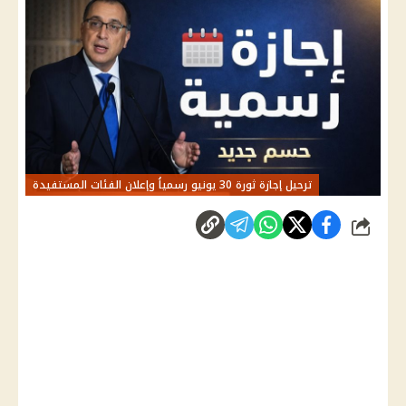
ترحيل إجازة ثورة 30 يونيو رسمياُ وإعلان الفئات المستفيدة
شارك