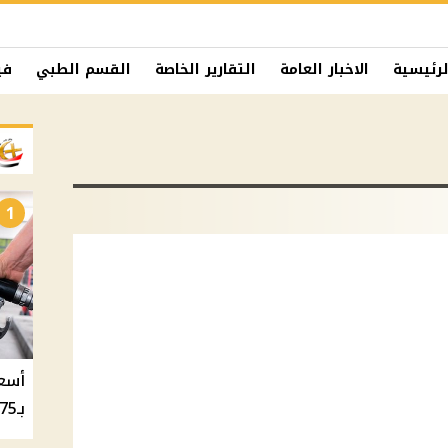
لرئيسية
الاخبار العامة
التقارير الخاصة
القسم الطبي
في
1
بـ20.75 جنيه والسولار بـ20.50 جنيه