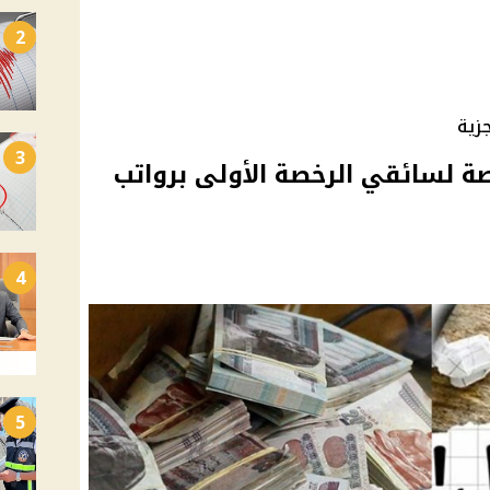
2
زية
3
العمل تعلن 350 فرصة لسائقي الرخصة الأولى برواتب
4
5