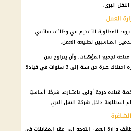
نقل البري.
رة العمل
وط المطلوبة للتقديم في
وظائف
سائقي
قدمين المناسبين لطبيعة العمل.
تاحة لجميع المؤهلات، وأن يتراوح سن
المتقدم بين 35 و55 عامًا، مع ضرورة امتلاك خبرة من سنة إلى 3 سنوات في قيادة
صة قيادة درجة أولى
، باعتبارها شرطًا أساسيًا
م المطلوبة داخل شركة النقل البري.
لشاغرة
ائف وزارة العمل
التوجه إلى مقر المقابلات في