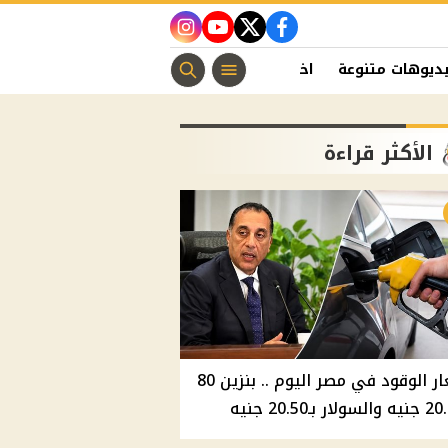
instagram
youtube
twitter
facebook
ديوهات متنوعة
اخبار الفن
منوعات مسيحية
اخبار الرياضة
الأكثر قراءة
أسعار الوقود في مصر اليوم .. بنزين 80