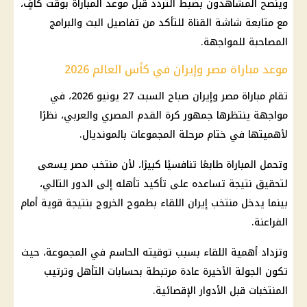
وينصح المشاهدون بضبط التردد قبل موعد المباراة بوقت كافٍ،
مع متابعة شاشة القناة للتأكد من تفاصيل البث والبرامج
المصاحبة للمواجهة.
موعد مباراة مصر وإيران في كأس العالم 2026
تقام مباراة مصر وإيران صباح السبت 27 يونيو 2026، في
مواجهة ينتظرها جمهور كرة القدم المصري والعربي، نظرًا
لأهميتها في ختام مرحلة المجموعات بالمونديال.
وتحمل المباراة طابعًا تنافسيًا كبيرًا، لأن
منتخب مصر
يسعى
لتحقيق نتيجة تساعده على تأكيد تأهله إلى الدور التالي،
بينما يدخل
منتخب إيران
اللقاء بطموح الخروج بنتيجة قوية أمام
الفراعنة.
وتزداد أهمية اللقاء بسبب توقيته الحاسم في المجموعة، حيث
تكون الجولة الأخيرة عادة مرتبطة بحسابات التأهل وترتيب
المنتخبات قبل
الأدوار الإقصائية
.