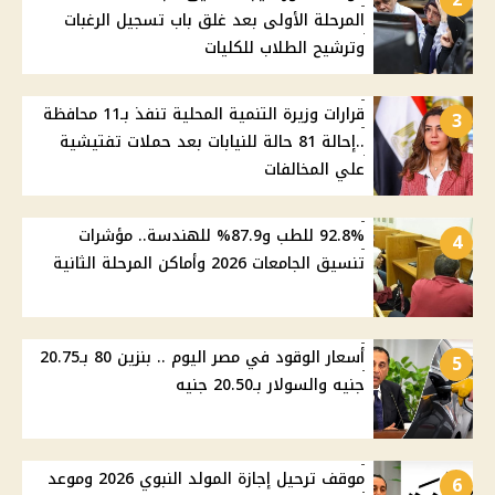
المرحلة الأولى بعد غلق باب تسجيل الرغبات
وترشيح الطلاب للكليات
قرارات وزيرة التنمية المحلية تنفذ بـ11 محافظة
3
..إحالة 81 حالة للنيابات بعد حملات تفتيشية
علي المخالفات
92.8% للطب و87.9% للهندسة.. مؤشرات
4
تنسيق الجامعات 2026 وأماكن المرحلة الثانية
أسعار الوقود في مصر اليوم .. بنزين 80 بـ20.75
5
جنيه والسولار بـ20.50 جنيه
موقف ترحيل إجازة المولد النبوي 2026 وموعد
6