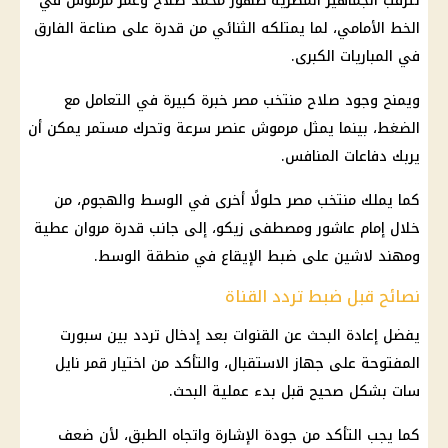
تترقب الجماهير المصرية ظهور
محمد صلاح
وعمر مرموش في
الخط الأمامي، لما يمتلكه الثنائي من قدرة على صناعة الفارق
في المباريات الكبرى.
ويمنح وجود صلاح
منتخب مصر
خبرة كبيرة في التعامل مع
الضغط، بينما يمثل مرموش عنصر سرعة وتحرك مستمر يمكن أن
يربك دفاعات المنافس.
كما يملك
منتخب مصر
حلولًا أخرى في الوسط والهجوم، من
خلال إمام عاشور ومصطفى زيكو، إلى جانب قدرة مروان عطية
ومهند لاشين على ضبط الإيقاع في منطقة الوسط.
نصائح قبل ضبط تردد القناة
يفضل إعادة البحث عن القنوات بعد إدخال تردد بين سبورت
المفتوحة على جهاز الاستقبال، والتأكد من اختيار قمر نايل
سات بشكل صحيح قبل بدء عملية البحث.
كما يجب التأكد من جودة الإشارة واتجاه الطبق، لأن ضعف