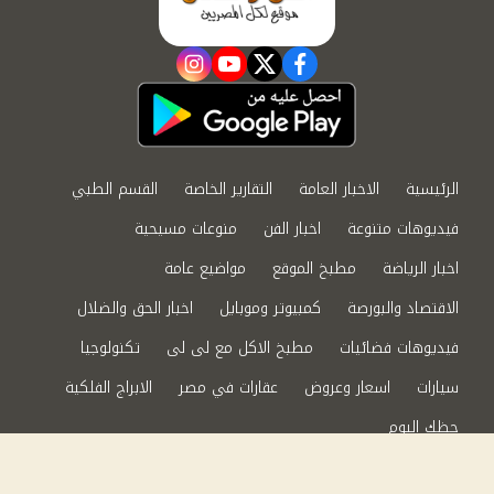
instagram
youtube
twitter
facebook
الرئيسية
الاخبار العامة
التقارير الخاصة
القسم الطبي
فيديوهات متنوعة
اخبار الفن
منوعات مسيحية
اخبار الرياضة
مطبخ الموقع
مواضيع عامة
الاقتصاد والبورصة
كمبيوتر وموبايل
اخبار الحق والضلال
فيديوهات فضائيات
مطبخ الاكل مع لى لى
تكنولوجيا
سيارات
اسعار وعروض
عقارات في مصر
الابراج الفلكية
حظك اليوم
من نحن
سياسة الخصوصية
اتصل بنا