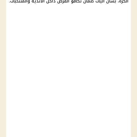
الكرة
، بشأن آليات ضمان تكافؤ الفرص داخل الأندية والمنتخبات.