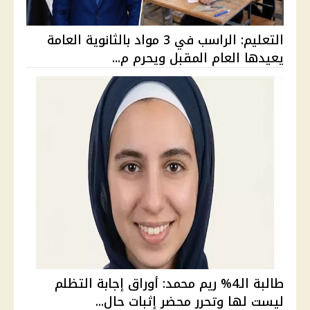
التعليم: الراسب في 3 مواد بالثانوية العامة
يعيدها العام المقبل ويحرم م...
طالبة الـ4% ريم محمد: أوراق إجابة التظلم
ليست لها وتحرر محضر إثبات حال...