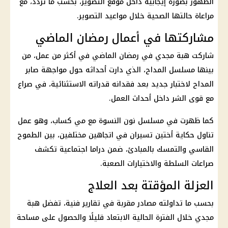
الظهور بصورة إيجابية داخل موقع التصوير، بحسب ما تردد، مع
مراعاة حالتها الصحية خلال مواعيد التصوير.
مشاركتها في أعمال رمضان الماضي
شاركت هبة مجدي في رمضان الماضي في أكثر من عمل، من
بينها مسلسل المداح، الذي دارت أحداثه حول مواجهة صابر
المداح لاختبار جديد بعد فقدانه قدراته الاستثنائية، في صراع
مع قوى الشر داخل أحداث العمل.
كما ظهرت في مسلسل نون النسوة مع مي كساب، وهو عمل
تناول حكاية أختين تسيران في اتجاهين مختلفين، بين الطموح
القاسي والتمسك بالمبادئ، ضمن دراما اجتماعية تكشف
صراعات السلطة والاختيارات الصعبة.
العزلة المؤقتة بعد العلاج
بحسب ما تداولته مصادر مقربة في تقارير فنية، تفضل هبة
مجدي خلال الفترة الحالية الابتعاد قليلًا والحصول على مساحة