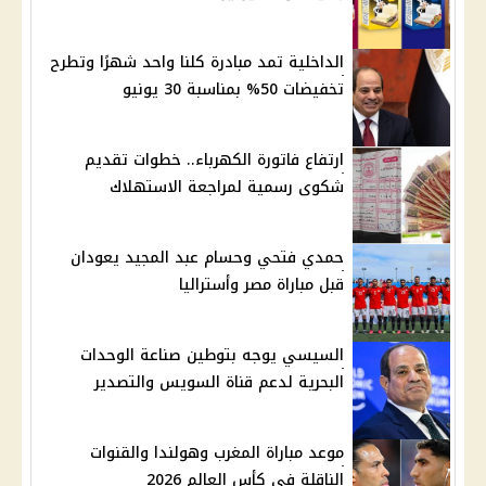
الداخلية تمد مبادرة كلنا واحد شهرًا وتطرح
تخفيضات 50% بمناسبة 30 يونيو
ارتفاع فاتورة الكهرباء.. خطوات تقديم
شكوى رسمية لمراجعة الاستهلاك
حمدي فتحي وحسام عبد المجيد يعودان
قبل مباراة مصر وأستراليا
السيسي يوجه بتوطين صناعة الوحدات
البحرية لدعم قناة السويس والتصدير
موعد مباراة المغرب وهولندا والقنوات
الناقلة في كأس العالم 2026