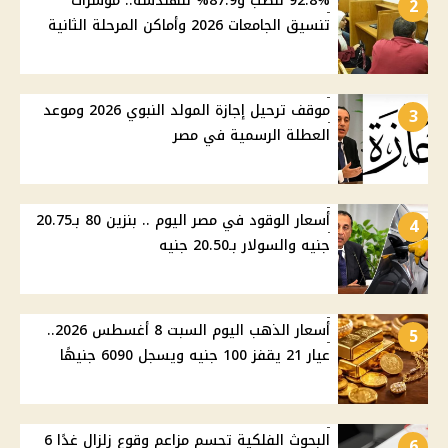
92.8% للطب و87.9% للهندسة.. مؤشرات
2
تنسيق الجامعات 2026 وأماكن المرحلة الثانية
موقف ترحيل إجازة المولد النبوي 2026 وموعد
3
العطلة الرسمية في مصر
أسعار الوقود في مصر اليوم .. بنزين 80 بـ20.75
4
جنيه والسولار بـ20.50 جنيه
أسعار الذهب اليوم السبت 8 أغسطس 2026..
5
عيار 21 يقفز 100 جنيه ويسجل 6090 جنيهًا
البحوث الفلكية تحسم مزاعم وقوع زلزال غدًا 6
6