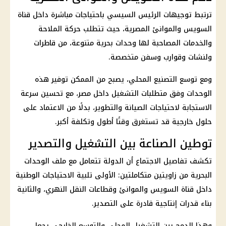
ترتبط توجيهات
الرئيس السيسي
باحتياجات مباشرة داخل قناة
السويس والموانئ المصرية، حيث تتطلب حركة الملاحة
والخدمات المصاحبة لها وحدات بحرية متنوعة، من قاطرات
ولنشات وقوارب وسفن متخصصة.
ومع توسع التصنيع المحلي، يصبح من الممكن توفير هذه
الوحدات وفق متطلبات التشغيل داخل مصر، مع تحسين سرعة
الاستجابة لاحتياجات الصيانة والتطوير، بدلًا من الاعتماد على
حلول خارجية قد تستغرق وقتًا أطول وتكلفة أكبر.
توطين الصناعة بين التشغيل والتصدير
تكشف تفاصيل الاجتماع أن الدولة تتعامل مع ملف الوحدات
البحرية من زاويتين متكاملتين: الأولى تلبية الاحتياجات الوطنية
داخل قناة السويس والموانئ وقطاعات النقل النهري، والثانية
بناء قدرات إنتاجية قادرة على التصدير.
وهذا الدمج بين التشغيل المحلي والتوسع الخارجي يجعل