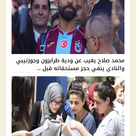
محمد صلاح يغيب عن ودية طرابزون وجوزتيبي
والنادي ينفي حجز مستحقاته قبل ...